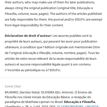
their authors, who may make use of them for later publications,
always citing the original publication (original title, Educação e
Filosofia, volume, issue, pages). The authors of the articles published
are fully responsible for them; the journal and/or EDUFU are exempt
from legal responsibility for their content.
Déclaration de droit d’auteur:
Les œuvres publiées sont la
propriété de leurs auteurs, qui peuvent les avoir pour publication
ultérieure, à condition que l'édition originale soit mentionnée (titre
de l'original,
Educação e Filosofia
, volume, nombre, pages). Tous les
articles de cette revue relèvent de la seule responsabilité de leurs
auteurs et aucune responsabilité légale quant à son contenu
n'incombe au périodique ou à l’EDUFU.
Como Citar
MURARO, Darcísio Natal; OLIVEIRA DJU, Antonio. O Ensino de
Filosofia nos níveis iniciais da Educação Básica: a recepção do
paradigma de Matthew Lipman no Brasil.
Educação e Filosofia
,
Uberlândia, v. 38, p. 1–64, 2024. DOI:
10.14393/REVEDFIL.v38a2024-