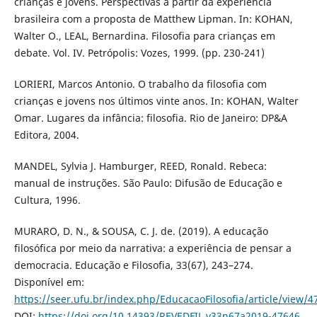
crianças e jovens. Perspectivas a partir da experiência
brasileira com a proposta de Matthew Lipman. In: KOHAN,
Walter O., LEAL, Bernardina. Filosofia para crianças em
debate. Vol. IV. Petrópolis: Vozes, 1999. (pp. 230-241)
LORIERI, Marcos Antonio. O trabalho da filosofia com
crianças e jovens nos últimos vinte anos. In: KOHAN, Walter
Omar. Lugares da infância: filosofia. Rio de Janeiro: DP&A
Editora, 2004.
MANDEL, Sylvia J. Hamburger, REED, Ronald. Rebeca:
manual de instruções. São Paulo: Difusão de Educação e
Cultura, 1996.
MURARO, D. N., & SOUSA, C. J. de. (2019). A educação
filosófica por meio da narrativa: a experiência de pensar a
democracia. Educação e Filosofia, 33(67), 243–274.
Disponível em:
https://seer.ufu.br/index.php/EducacaoFilosofia/article/view/4
DOI:
https://doi.org/10.14393/REVEDFIL.v33n67a2019-47646
.