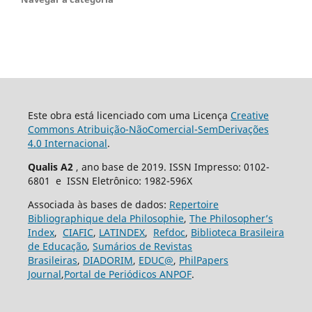
Este obra está licenciado com uma Licença
Creative
Commons Atribuição-NãoComercial-SemDerivações
4.0 Internacional
.
Qualis A2
, ano base de 2019. ISSN Impresso: 0102-
6801 e ISSN Eletrônico: 1982-596X
Associada às bases de dados:
Repertoire
Bibliographique dela Philosophie
,
The Philosopher’s
Index
,
CIAFIC
,
LATINDEX
,
Refdoc
,
Biblioteca Brasileira
de Educação
,
Sumários de Revistas
Brasileiras
,
DIADORIM
,
EDUC@
,
PhilPapers
Journal
,
Portal de Periódicos ANPOF
.