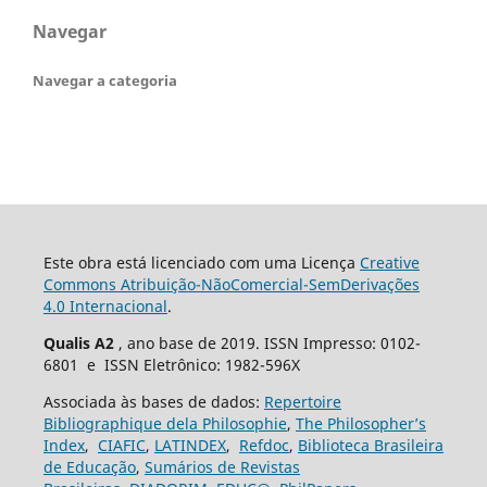
Navegar
Navegar a categoria
Este obra está licenciado com uma Licença
Creative
Commons Atribuição-NãoComercial-SemDerivações
4.0 Internacional
.
Qualis A2
, ano base de 2019. ISSN Impresso: 0102-
6801 e ISSN Eletrônico: 1982-596X
Associada às bases de dados:
Repertoire
Bibliographique dela Philosophie
,
The Philosopher’s
Index
,
CIAFIC
,
LATINDEX
,
Refdoc
,
Biblioteca Brasileira
de Educação
,
Sumários de Revistas