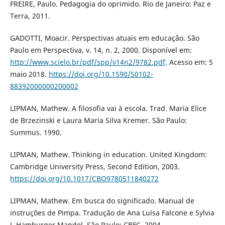
FREIRE, Paulo. Pedagogia do oprimido. Rio de Janeiro: Paz e
Terra, 2011.
GADOTTI, Moacir. Perspectivas atuais em educação. São
Paulo em Perspectiva, v. 14, n. 2, 2000. Disponível em:
http://www.scielo.br/pdf/spp/v14n2/9782.pdf
. Acesso em: 5
maio 2018.
https://doi.org/10.1590/S0102-
88392000000200002
LIPMAN, Mathew. A filosofia vai à escola. Trad. Maria Elice
de Brzezinski e Laura Maria Silva Kremer. São Paulo:
Summus. 1990.
LIPMAN, Mathew. Thinking in education. United Kingdom:
Cambridge University Press, Second Edition, 2003.
https://doi.org/10.1017/CBO9780511840272
LIPMAN, Mathew. Em busca do significado. Manual de
instruções de Pimpa. Tradução de Ana Luísa Falcone e Sylvia
J. Hamburger Mandel. São Paulo: CBFC, 2004.