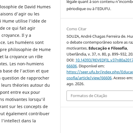
légale quant à son contenu n'incomb
ilosophie de David Humes
périodique ou à l’EDUFU.
aisons d'agir ou les
si Hume utilise l'idée de
de ce qui fait agir
Como Citar
 croyance. Il y a
SOUZA, André Chagas Ferreira de. H
o debate contemporâneo sobre as ra
nce. Les huméens sont
motivantes.
Educação e Filosofia
,
ropre philosophie de Hume
Uberlândia, v. 37, n. 80, p. 899–932, 20
et la croyance un rôle
DOI:
10.14393/REVEDFIL.v37n80a2017
ntes. Les non-humiens
66606
. Disponível em:
a base de l'action et que
https://seer.ufu.br/index.php/Educac
osofia/article/view/66606
. Acesso em:
la question de rapprocher
ago. 2026.
leurs théories autour du
 pont entre eux pour
Formatos de Citação
ons motivantes lorsqu'il
rant sur les concepts de
 peut également contribuer
l'intellect dans la