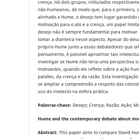
crença. Há dois grupos, intitulados respectiv
não-humeanos, de modo que, para o primeiro, 
alinhado a Hume, o desejo tem lugar garantido e
motivação para o ato e a crença, um papel limit
desejo não é sempre fundamental para motivar 
tomar a dianteira nesse aspecto. Apesar do desa
próprio Hume junto a esses debatedores que or
pensamento, é possível aproximar tais intelectua
investigar se Hume não teria uma perspectiva s
motivantes, quando ele reflete sobre a ação hu
paixões, da crença e da razão. Esta investigaçã
se ampliar a compreensão a respeito das consi
uso do intelecto na esfera prática.
Palavras-chave:
Desejo; Crença; Razão; Ação; Mo
Hume and the contemporary debate about mot
Abstract:
This paper aims to compare David Hum