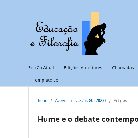
Edição Atual
Edições Anteriores
Chamadas
Template EeF
Início
/
Acervo
/
v. 37 n. 80 (2023)
/
Artigos
Hume e o debate contempo