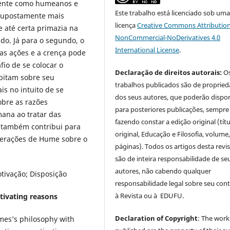
amente como humeanos e
Este trabalho está licenciado sob um
supostamente mais
licença
Creative Commons Attribution
 até certa primazia na
NonCommercial-NoDerivatives 4.0
ado. Já para o segundo, o
International License
.
as ações e a crença pode
fio de se colocar o
Declaração de direitos autorais:
O
bitam sobre seu
trabalhos publicados são de proprie
is no intuito de se
dos seus autores, que poderão dispor
obre as razões
para posteriores publicações, sempre
mana ao tratar das
fazendo constar a edição original (tít
o também contribui para
original, Educação e Filosofia, volume,
derações de Hume sobre o
páginas). Todos os artigos desta revi
são de inteira responsabilidade de se
autores, não cabendo qualquer
tivação; Disposição
responsabilidade legal sobre seu con
à Revista ou à EDUFU.
ivating reasons
Declaration of Copyright
: The work
es’s philosophy with