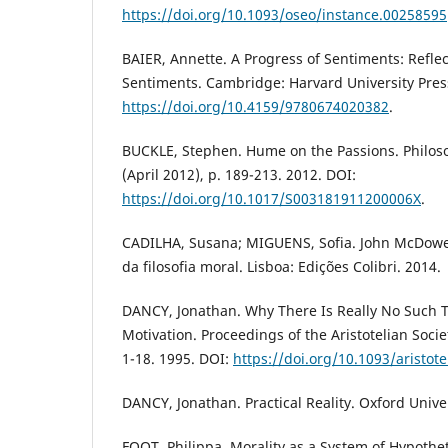
https://doi.org/10.1093/oseo/instance.00258595
BAIER, Annette. A Progress of Sentiments: Refl
Sentiments. Cambridge: Harvard University Pres
https://doi.org/10.4159/9780674020382
.
BUCKLE, Stephen. Hume on the Passions. Philoso
(April 2012), p. 189-213. 2012. DOI:
https://doi.org/10.1017/S003181911200006X
.
CADILHA, Susana; MIGUENS, Sofia. John McDowel
da filosofia moral. Lisboa: Edições Colibri. 2014.
DANCY, Jonathan. Why There Is Really No Such T
Motivation. Proceedings of the Aristotelian Societ
1-18. 1995. DOI:
https://doi.org/10.1093/aristote
DANCY, Jonathan. Practical Reality. Oxford Univer
FOOT, Philippa. Morality as a System of Hypothet