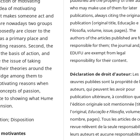
published are the property of their au
ction or motivating
who may make use of them for later
idea of motivating
publications, always citing the origina
hat makes someone act and
publication (original title, Educação e
e are nowadays two groups
Filosofia, volume, issue, pages). The
osedly are closer to the
authors of the articles published are f
as a primary place and
responsible for them; the journal and
ating reasons. Second, the
EDUFU are exempt from legal
the basis of action, and
responsibility for their content.
e the issue of taking
heir theories around the
Déclaration de droit d’auteur:
Les
bridge among them to
œuvres publiées sont la propriété de 
motivating reasons when
auteurs, qui peuvent les avoir pour
oncepts of passion,
publication ultérieure, à condition qu
bute to showing what Hume
l'édition originale soit mentionnée (ti
ension.
l'original,
Educação e Filosofia
, volume
nombre, pages). Tous les articles de c
tion; Disposition
revue relèvent de la seule responsabil
s motivantes
leurs auteurs et aucune responsabilit