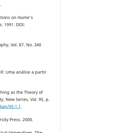
.
ections on Hume's
s. 1991. DOI:
phy, Vol. 87, No. 340
l: Uma análise a partir
hing as the Theory of
y, New Series, Vol. 95, p.
lian/95.1.1
.
sity Press. 2000.
ical Imperatives. The