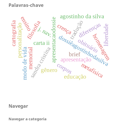
Palavras-chave
agostinho da silva
ensino
apresentacaodossie
tradução
filosofia
cartografia
diferenças
crença
personalização
liberdade
j. nav.
homenagem
dossiêagostinhodasilva
obituário
carta ii
sandra cristina
modo de vida
memorial
brief
apresentação
metafísica
corpos
gênero
educação
Navegar
Navegar a categoria