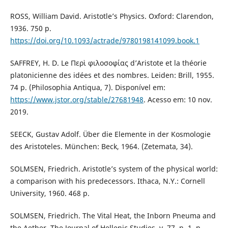
ROSS, William David. Aristotle’s Physics. Oxford: Clarendon,
1936. 750 p.
https://doi.org/10.1093/actrade/9780198141099.book.1
SAFFREY, H. D. Le Περὶ φιλοσοφίας d’Aristote et la théorie
platonicienne des idées et des nombres. Leiden: Brill, 1955.
74 p. (Philosophia Antiqua, 7). Disponível em:
https://www.jstor.org/stable/27681948
. Acesso em: 10 nov.
2019.
SEECK, Gustav Adolf. Über die Elemente in der Kosmologie
des Aristoteles. München: Beck, 1964. (Zetemata, 34).
SOLMSEN, Friedrich. Aristotle’s system of the physical world:
a comparison with his predecessors. Ithaca, N.Y.: Cornell
University, 1960. 468 p.
SOLMSEN, Friedrich. The Vital Heat, the Inborn Pneuma and
the Aether. The Journal of Hellenic Studies, v. 77, n. 1, p.