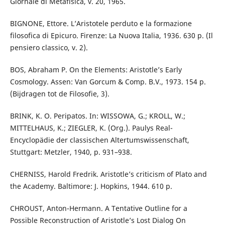
Giornale di Metafisica, v. 20, 1965.
BIGNONE, Ettore. L’Aristotele perduto e la formazione
filosofica di Epicuro. Firenze: La Nuova Italia, 1936. 630 p. (Il
pensiero classico, v. 2).
BOS, Abraham P. On the Elements: Aristotle’s Early
Cosmology. Assen: Van Gorcum & Comp. B.V., 1973. 154 p.
(Bijdragen tot de Filosofie, 3).
BRINK, K. O. Peripatos. In: WISSOWA, G.; KROLL, W.;
MITTELHAUS, K.; ZIEGLER, K. (Org.). Paulys Real-
Encyclopädie der classischen Altertumswissenschaft,
Stuttgart: Metzler, 1940, p. 931–938.
CHERNISS, Harold Fredrik. Aristotle’s criticism of Plato and
the Academy. Baltimore: J. Hopkins, 1944. 610 p.
CHROUST, Anton-Hermann. A Tentative Outline for a
Possible Reconstruction of Aristotle’s Lost Dialog On