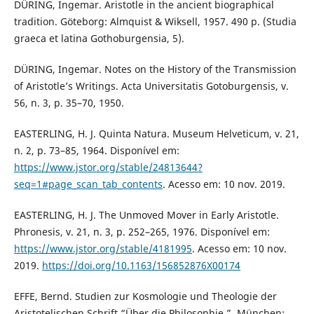
DÜRING, Ingemar. Aristotle in the ancient biographical
tradition. Göteborg: Almquist & Wiksell, 1957. 490 p. (Studia
graeca et latina Gothoburgensia, 5).
DÜRING, Ingemar. Notes on the History of the Transmission
of Aristotle’s Writings. Acta Universitatis Gotoburgensis, v.
56, n. 3, p. 35–70, 1950.
EASTERLING, H. J. Quinta Natura. Museum Helveticum, v. 21,
n. 2, p. 73–85, 1964. Disponível em:
https://www.jstor.org/stable/24813644?
seq=1#page_scan_tab_contents
. Acesso em: 10 nov. 2019.
EASTERLING, H. J. The Unmoved Mover in Early Aristotle.
Phronesis, v. 21, n. 3, p. 252–265, 1976. Disponível em:
https://www.jstor.org/stable/4181995
. Acesso em: 10 nov.
2019.
https://doi.org/10.1163/156852876X00174
EFFE, Bernd. Studien zur Kosmologie und Theologie der
Aristotelischen Schrift “Über die Philosophie.”. München: