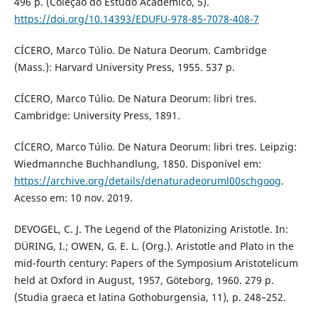
496 p. (Coleção do Estudo Acadêmico, 5).
https://doi.org/10.14393/EDUFU-978-85-7078-408-7
CÍCERO, Marco Túlio. De Natura Deorum. Cambridge
(Mass.): Harvard University Press, 1955. 537 p.
CÍCERO, Marco Túlio. De Natura Deorum: libri tres.
Cambridge: University Press, 1891.
CÍCERO, Marco Túlio. De Natura Deorum: libri tres. Leipzig:
Wiedmannche Buchhandlung, 1850. Disponível em:
https://archive.org/details/denaturadeoruml00schgoog
.
Acesso em: 10 nov. 2019.
DEVOGEL, C. J. The Legend of the Platonizing Aristotle. In:
DÜRING, I.; OWEN, G. E. L. (Org.). Aristotle and Plato in the
mid-fourth century: Papers of the Symposium Aristotelicum
held at Oxford in August, 1957, Göteborg, 1960. 279 p.
(Studia graeca et latina Gothoburgensia, 11), p. 248–252.