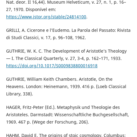
Nat. deor. II 16,44). Museum Helveticum, v. 27, n. 1, p. 16–
27, 1970. Disponível em:
https://www.jstor.org/stable/24814100
.
GRILLI, A. Cicerone e l’Eudemo. La Parola del Passato: Rivista
di Studi Classici, v. 17, p. 96–108, 1962.
GUTHRIE, W. K. C. The Development of Aristotle’s Theology
— I. The Classical Quarterly, v. 27, 3-4, p. 162–171, 1933.
https://doi.org/10.1017/S0009838800016918
GUTHRIE, William Keith Chambers. Aristotle, On the
Heavens. London: Heinemann, 1939. 416 p. (Loeb Classical
Library, 338).
HAGER, Fritz-Peter (Ed.). Metaphysik und Theologie des
Aristoteles. Darmstadt: Wissenschaftliche Buchgesellschaft,
1969. 467 p. (Wege der Forschung, 206).
HAHM, David E. The origins of stoic cosmology. Columbus: