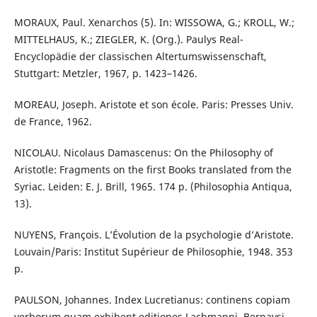
MORAUX, Paul. Xenarchos (5). In: WISSOWA, G.; KROLL, W.;
MITTELHAUS, K.; ZIEGLER, K. (Org.). Paulys Real-
Encyclopädie der classischen Altertumswissenschaft,
Stuttgart: Metzler, 1967, p. 1423–1426.
MOREAU, Joseph. Aristote et son école. Paris: Presses Univ.
de France, 1962.
NICOLAU. Nicolaus Damascenus: On the Philosophy of
Aristotle: Fragments on the first Books translated from the
Syriac. Leiden: E. J. Brill, 1965. 174 p. (Philosophia Antiqua,
13).
NUYENS, François. L’Évolution de la psychologie d’Aristote.
Louvain/Paris: Institut Supérieur de Philosophie, 1948. 353
p.
PAULSON, Johannes. Index Lucretianus: continens copiam
verborum quam exhibent editiones Lachmanni, Bernaysi,