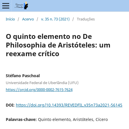
Início
/
Acervo
/
v. 35 n. 73 (2021)
/
Traduções
O quinto elemento no De
Philosophia de Aristóteles: um
reexame crítico
Stéfano Paschoal
Universidade Federal de Uberlândia (UFU)
https://orcid.org/0000-0002-7615-7624
DOI:
https://doi.org/10.14393/REVEDFIL.v35n73a2021-56145
Palavras-chave:
Quinto elemento, Aristóteles, Cícero