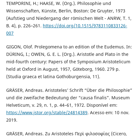
TEMPORINI, H.; HAASE, W. (Org.). Philosophie und
Wissenschaften, Künste, Berlin, Boston: De Gruyter, 1973
(Aufstieg und Niedergang der römischen Welt - ANRW, T. 1,
B. 4), p. 226–261.
https://doi.org/10.1515/9783110833126-
007
GIGON, Olof. Prolegomena to an edition of the Eudemus. In:
DÜRING, I.; OWEN, G. E. L. (Org.). Aristotle and Plato in the
mid-fourth century: Papers of the Symposium Aristotelicum
held at Oxford in August, 1957, Göteborg, 1960. 279 p.
(Studia graeca et latina Gothoburgensia, 11).
GRÄSER, Andreas. Aristoteles’ Schrift “Über die Philosophie”
und die zweifache Bedeutung der “causa finalis”. Museum
Helveticum, v. 29, n. 1, p. 44–61, 1972. Disponível em:
https://www.jstor.org/stable/24814389
. Acesso em: 10 nov.
2019.
GRÄSER, Andreas. Zu Aristoteles Περὶ φιλοσοφίας (Cicero,