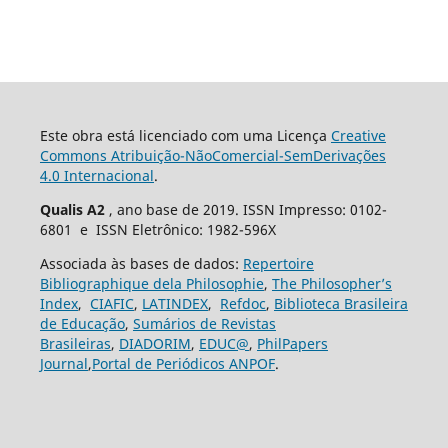
Este obra está licenciado com uma Licença
Creative
Commons Atribuição-NãoComercial-SemDerivações
4.0 Internacional
.
Qualis A2
, ano base de 2019. ISSN Impresso: 0102-
6801 e ISSN Eletrônico: 1982-596X
Associada às bases de dados:
Repertoire
Bibliographique dela Philosophie
,
The Philosopher’s
Index
,
CIAFIC
,
LATINDEX
,
Refdoc
,
Biblioteca Brasileira
de Educação
,
Sumários de Revistas
Brasileiras
,
DIADORIM
,
EDUC@
,
PhilPapers
Journal
,
Portal de Periódicos ANPOF
.