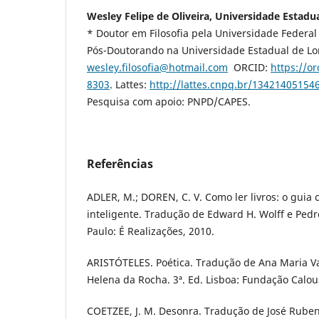
Wesley Felipe de Oliveira, Universidade Estadu
* Doutor em Filosofia pela Universidade Federal
Pós-Doutorando na Universidade Estadual de Lon
wesley.filosofia@hotmail.com
ORCID:
https://o
8303
. Lattes:
http://lattes.cnpq.br/13421405154
Pesquisa com apoio: PNPD/CAPES.
Referências
ADLER, M.; DOREN, C. V. Como ler livros: o guia c
inteligente. Tradução de Edward H. Wolff e Ped
Paulo: É Realizações, 2010.
ARISTÓTELES. Poética. Tradução de Ana Maria Va
Helena da Rocha. 3ª. Ed. Lisboa: Fundação Calou
COETZEE, J. M. Desonra. Tradução de José Ruben