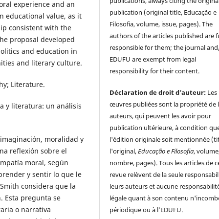
publications, always citing the origina
moral experience and an
publication (original title, Educação e
an educational value, as it
Filosofia, volume, issue, pages). The
hip consistent with the
authors of the articles published are f
 The proposal developed
responsible for them; the journal and
olitics and education in
EDUFU are exempt from legal
ties and literary culture.
responsibility for their content.
hy; Literature.
Déclaration de droit d’auteur:
Les
œuvres publiées sont la propriété de 
 y literatura: un análisis
auteurs, qui peuvent les avoir pour
publication ultérieure, à condition qu
e imaginación, moralidad y
l'édition originale soit mentionnée (ti
una reflexión sobre el
l'original,
Educação e Filosofia
, volume
simpatía moral, según
nombre, pages). Tous les articles de c
render y sentir lo que le
revue relèvent de la seule responsabil
 Smith considera que la
leurs auteurs et aucune responsabilit
. Esta pregunta se
légale quant à son contenu n'incomb
aria o narrativa
périodique ou à l’EDUFU.