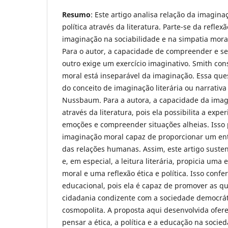
Resumo
: Este artigo analisa relação da imagin
política através da literatura. Parte-se da reflex
imaginação na sociabilidade e na simpatia mor
Para o autor, a capacidade de compreender e se
outro exige um exercício imaginativo. Smith con
moral está inseparável da imaginação. Essa ques
do conceito de imaginação literária ou narrativ
Nussbaum. Para a autora, a capacidade da imag
através da literatura, pois ela possibilita a expe
emoções e compreender situações alheias. Iss
imaginação moral capaz de proporcionar um e
das relações humanas. Assim, este artigo sust
e, em especial, a leitura literária, propicia uma
moral e uma reflexão ética e política. Isso confe
educacional, pois ela é capaz de promover as q
cidadania condizente com a sociedade democráti
cosmopolita. A proposta aqui desenvolvida ofer
pensar a ética, a política e a educação na socied