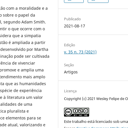
ação com a moralidade e a
ão sobre o papel da
Publicado
al, segundo Adam Smith.
2021-08-17
ntir o que ocorre com o
sidera que a simpatia
tão é ampliada a partir
Edição
a desenvolvido por Martha
v. 35 n. 73 (2021)
inação pode ser cultivada
riência de vivenciar
Seção
o promove e amplia uma
Artigos
ntendimento mais amplo
enta que as humanidades
 espécie de experiência
Licença
re à literatura um valor
Copyright (c) 2021 Wesley Felipe de Ol
ualidades de uma
ca pluralista e
ece elementos para se
Este trabalho está licenciado sob um
ade atual, valorizando e