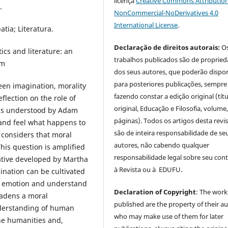
licença
Creative Commons Attribution
.
NonCommercial-NoDerivatives 4.0
International License
.
atia; Literatura.
Declaração de direitos autorais:
O
ics and literature: an
trabalhos publicados são de proprie
um
dos seus autores, que poderão dispor
para posteriores publicações, sempre
ween imagination, morality
fazendo constar a edição original (tít
eflection on the role of
original, Educação e Filosofia, volume,
 as understood by Adam
páginas). Todos os artigos desta revi
 and feel what happens to
são de inteira responsabilidade de se
 considers that moral
autores, não cabendo qualquer
his question is amplified
responsabilidade legal sobre seu con
rative developed by Martha
à Revista ou à EDUFU.
ination can be cultivated
 of emotion and understand
Declaration of Copyright
: The work
oadens a moral
published are the property of their au
nderstanding of human
who may make use of them for later
the humanities and,