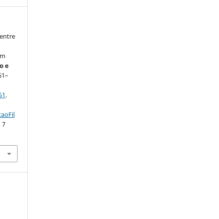
 entre
am
o e
161–
51
.
aoFil
 7