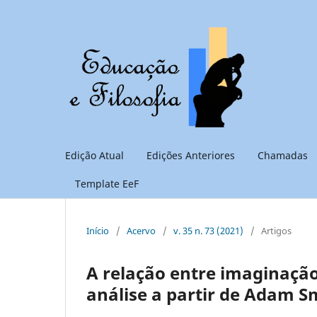
Edição Atual
Edições Anteriores
Chamadas
Template EeF
Início
/
Acervo
/
v. 35 n. 73 (2021)
/
Artigos
A relação entre imaginação,
análise a partir de Adam 