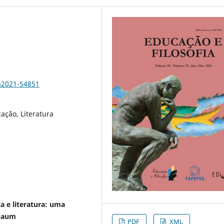
a2021-54851
cação, Literatura
a e literatura: uma
sbaum
PDF
XML