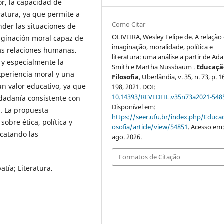
r, la capacidad de
eratura, ya que permite a
Como Citar
der las situaciones de
OLIVEIRA, Wesley Felipe de. A relação
aginación moral capaz de
imaginação, moralidade, política e
as relaciones humanas.
literatura: uma análise a partir de Ad
 y especialmente la
Smith e Martha Nussbaum .
Educaçã
xperiencia moral y una
Filosofia
, Uberlândia, v. 35, n. 73, p. 
a un valor educativo, ya que
198, 2021. DOI:
10.14393/REVEDFIL.v35n73a2021-548
dadanía consistente con
Disponível em:
a. La propuesta
https://seer.ufu.br/index.php/Educac
obre ética, política y
osofia/article/view/54851
. Acesso em:
scatando las
ago. 2026.
Formatos de Citação
atía; Literatura.