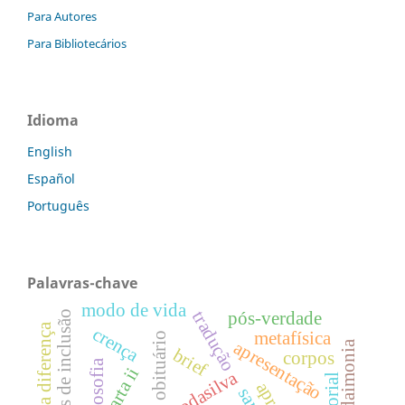
Para Autores
Para Bibliotecários
Idioma
English
Español
Português
Palavras-chave
modo de vida
tradução
pós-verdade
paradigmas de inclusão
filosofia da diferença
crença
metafísica
obituário
apresentação
brief
corpos
filosofia
carta ii