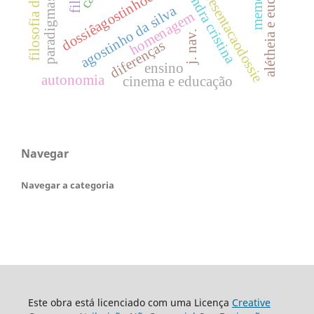
alétheia e eudaimonia
dossiêagostinhodasilva
memorial
apresentacaodossie
sandra cristina
agostinho da silva
homenagem
j. nav.
diferenças
ensino
autonomia
cinema e educação
Navegar
Navegar a categoria
Este obra está licenciado com uma Licença
Creative