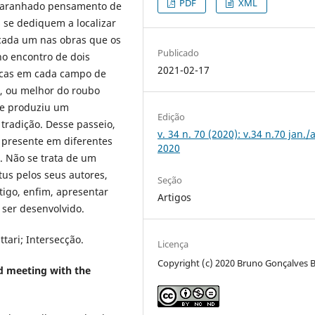
PDF
XML
emaranhado pensamento de
s se dediquem a localizar
cada um nas obras que os
Publicado
no encontro de dois
2021-02-17
icas em cada campo de
a, ou melhor do roubo
se produziu um
Edição
tradição. Desse passeio,
v. 34 n. 70 (2020): v.34 n.70 jan./
 presente em diferentes
2020
. Não se trata de um
atus pelos seus autores,
Seção
tigo, enfim, apresentar
Artigos
 ser desenvolvido.
tari; Intersecção.
Licença
Copyright (c) 2020 Bruno Gonçalves 
nd meeting with the