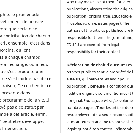
who may make use of them for later
publications, always citing the origina
ophie, le promenade
publication (original title, Educação e
hevêtrement de pensée
Filosofia, volume, issue, pages). The
ncore que certain se
authors of the articles published are f
la contribution de chacun
responsible for them; the journal and
crit ensemble, c’est dans
EDUFU are exempt from legal
orains, qui ont
responsibility for their content.
ues a chaque champs
âce a l’échange, ou mieux
Déclaration de droit d’auteur:
Les
que s’est produite une
œuvres publiées sont la propriété de 
i ne s’est exclue pas de ce
auteurs, qui peuvent les avoir pour
a raison. De ce chemin, ce
publication ultérieure, à condition qu
n présente dans
l'édition originale soit mentionnée (ti
e programme de la vie. Il
l'original,
Educação e Filosofia
, volume
levé pas à ce statut par
nombre, pages). Tous les articles de c
be a cet article, enfin,
revue relèvent de la seule responsabil
’ peut être développé.
leurs auteurs et aucune responsabilit
 Intersection.
légale quant à son contenu n'incomb