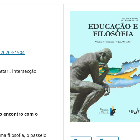
a2020-51904
tari, intersecção
 ao encontro com o
a filosofia, o passeio