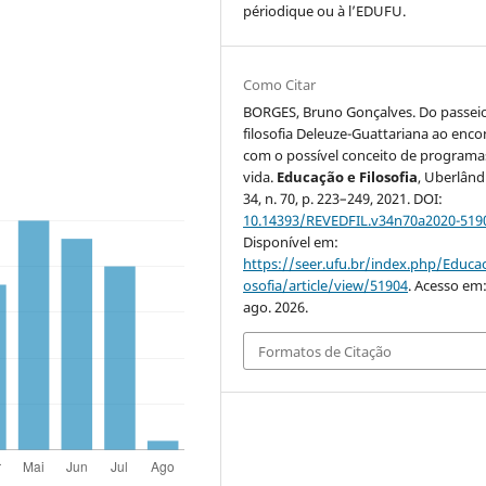
périodique ou à l’EDUFU.
Como Citar
BORGES, Bruno Gonçalves. Do passeio
filosofia Deleuze-Guattariana ao enco
com o possível conceito de programa
vida.
Educação e Filosofia
, Uberlândi
34, n. 70, p. 223–249, 2021. DOI:
10.14393/REVEDFIL.v34n70a2020-519
Disponível em:
https://seer.ufu.br/index.php/Educac
osofia/article/view/51904
. Acesso em:
ago. 2026.
Formatos de Citação