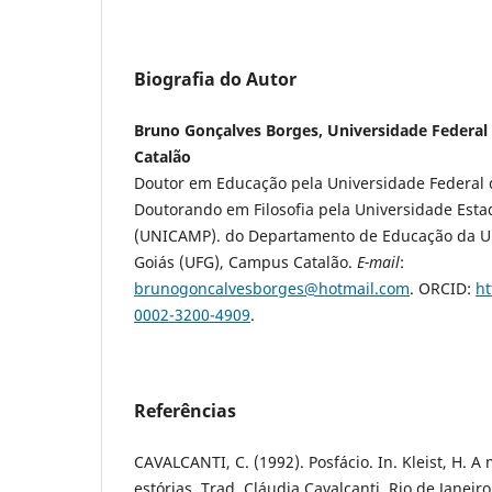
Biografia do Autor
Bruno Gonçalves Borges, Universidade Federal
Catalão
Doutor em Educação pela Universidade Federal 
Doutorando em Filosofia pela Universidade Est
(UNICAMP). do Departamento de Educação da Un
Goiás (UFG), Campus Catalão.
E-mail
:
brunogoncalvesborges@hotmail.com
. ORCID:
ht
0002-3200-4909
.
Referências
CAVALCANTI, C. (1992). Posfácio. In. Kleist, H. 
estórias. Trad. Cláudia Cavalcanti. Rio de Janeir