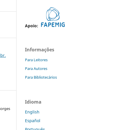
Apoio:
Informações
abr.
Para Leitores
Para Autores
Para Bibliotecários
Idioma
Borges
English
Español
Português