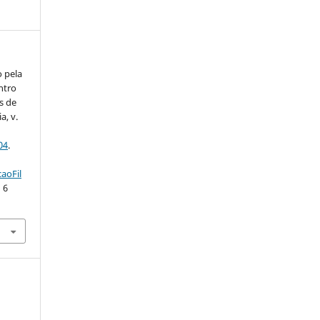
 pela
ntro
s de
a, v.
04
.
aoFil
 6