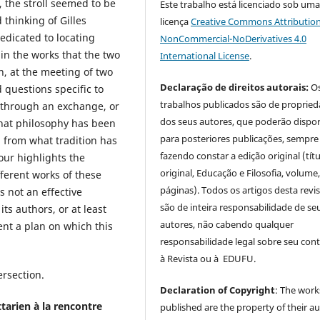
, the stroll seemed to be
Este trabalho está licenciado sob um
 thinking of Gilles
licença
Creative Commons Attribution
edicated to locating
NonCommercial-NoDerivatives 4.0
in the works that the two
International License
.
n, at the meeting of two
Declaração de direitos autorais:
O
 questions specific to
trabalhos publicados são de proprie
e, through an exchange, or
dos seus autores, que poderão dispor
 that philosophy has been
para posteriores publicações, sempre
g from what tradition has
fazendo constar a edição original (tít
our highlights the
original, Educação e Filosofia, volume,
ferent works of these
páginas). Todos os artigos desta revi
s not an effective
são de inteira responsabilidade de se
 its authors, or at least
autores, não cabendo qualquer
esent a plan on which this
responsabilidade legal sobre seu con
à Revista ou à EDUFU.
ersection.
Declaration of Copyright
: The work
arien à la rencontre
published are the property of their au