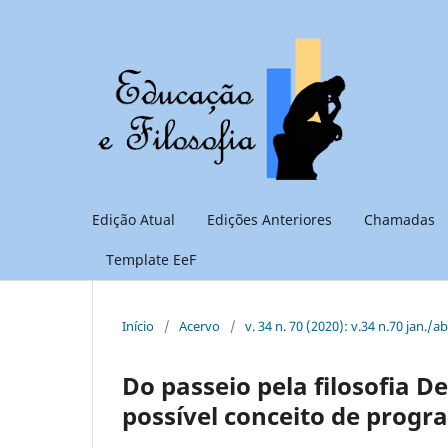
Edição Atual
Edições Anteriores
Chamadas
Template EeF
Início
/
Acervo
/
v. 34 n. 70 (2020): v.34 n.70 jan./a
Do passeio pela filosofia 
possível conceito de progr