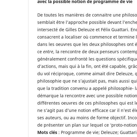
avec la possible notion de programme de vie
De toutes les manières de connaitre une philos
semblait être l’approche possible devant l’enc
intersecté de Gilles Deleuze et Félix Guattari. E
consacrent a localiser où commence et termine 
dans les oeuvres que les deux philosophes ont é
ce
entre
, la rencontre de deux penseurs contemp
généralement confronté les questions spécifiq
d’actions, mais qui à la fin, ont été capable, gr
du vol réciproque, comme aimait dire Deleuze, 
philosophie que ne s’ajustait pas, mais aussi qu
que la tradition convenu a appelé philosophie- l
démarque la rencontre avec une possible notio
différentes oeuvres de ces philosophes qui est l
ne s’agit pas d’une notion efficace car il n’est é
ses auteurs, ou au moins de forme objectif. Incom
de présenter un plan sur lequel ce ‘proto-notion
Mots clés
: Programme de vie; Deleuze; Guattari;