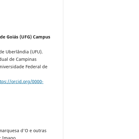
 de Goiás (UFG) Campus
de Uberlândia (UFU).
adual de Campinas
iversidade Federal de
tps://orcid.org/0000-
A marquesa d'O e outras
o: Imago.