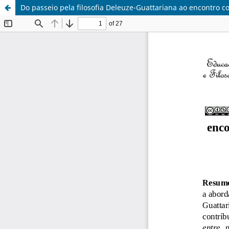
Do passeio pela filosofia Deleuze-Guattariana ao encontro c