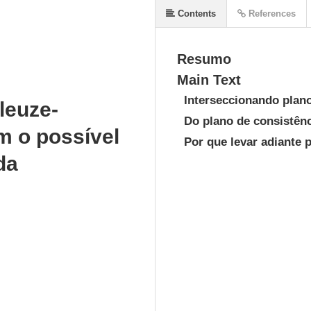
Contents
References
Resumo
Main Text
Interseccionando plan
leuze-
Do plano de consistên
m o possível
Por que levar adiante 
da