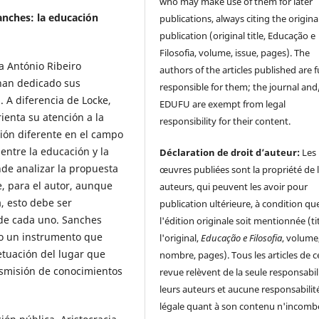
who may make use of them for later
anches: la educación
publications, always citing the origina
publication (original title, Educação e
Filosofia, volume, issue, pages). The
a António Ribeiro
authors of the articles published are f
 han dedicado sus
responsible for them; the journal and
 A diferencia de Locke,
EDUFU are exempt from legal
enta su atención a la
responsibility for their content.
ión diferente en el campo
entre la educación y la
Déclaration de droit d’auteur:
Les
nde analizar la propuesta
œuvres publiées sont la propriété de 
, para el autor, aunque
auteurs, qui peuvent les avoir pour
, esto debe ser
publication ultérieure, à condition qu
 de cada uno. Sanches
l'édition originale soit mentionnée (ti
o un instrumento que
l'original,
Educação e Filosofia
, volume
etuación del lugar que
nombre, pages). Tous les articles de c
nsmisión de conocimientos
revue relèvent de la seule responsabil
leurs auteurs et aucune responsabilit
légale quant à son contenu n'incomb