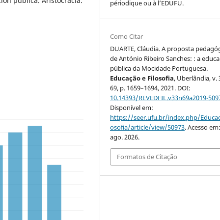
ón pública. Aristocracia.
périodique ou à l’EDUFU.
Como Citar
DUARTE, Cláudia. A proposta pedagó
de António Ribeiro Sanches: : a educ
pública da Mocidade Portuguesa.
Educação e Filosofia
, Uberlândia, v. 
69, p. 1659–1694, 2021. DOI:
10.14393/REVEDFIL.v33n69a2019-509
Disponível em:
https://seer.ufu.br/index.php/Educac
osofia/article/view/50973
. Acesso em:
ago. 2026.
Formatos de Citação