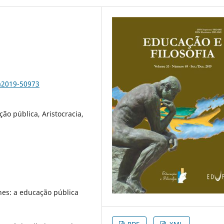
a2019-50973
ão pública, Aristocracia,
hes: a educação pública
PDF
XML