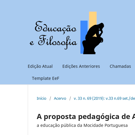
Edição Atual
Edições Anteriores
Chamadas
Template EeF
Início
/
Acervo
/
v. 33 n. 69 (2019): v.33 n.69 set./d
A proposta pedagógica de 
a educação pública da Mocidade Portuguesa