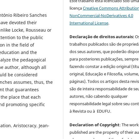
Este trabalho está licenciado sob um
licença
Creative Commons Attribution
ntónio Ribeiro Sanches
NonCommercial-NoDerivatives 4.0
ave devoted their
International License
.
unlike Locke, Rousseau or
Declaração de direitos autorais:
O
tention to the public
trabalhos publicados são de proprie
n in the field of
dos seus autores, que poderão dispor
education and the
para posteriores publicações, sempre
analyze the pedagogical
fazendo constar a edição original (tít
he author, although all
original, Educação e Filosofia, volume,
ould be considered
páginas). Todos os artigos desta revi
Sanches assumes, thus, the
são de inteira responsabilidade de se
nt that guarantees
autores, não cabendo qualquer
 the place that each
responsabilidade legal sobre seu con
nd promoting specific
à Revista ou à EDUFU.
Declaration of Copyright
: The work
tion. Aristocracy. Jean-
published are the property of their au