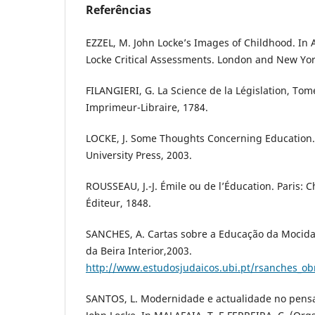
Referências
EZZEL, M. John Locke’s Images of Childhood. In 
Locke Critical Assessments. London and New Yor
FILANGIERI, G. La Science de la Législation, Tome
Imprimeur-Libraire, 1784.
LOCKE, J. Some Thoughts Concerning Education.
University Press, 2003.
ROUSSEAU, J.-J. Émile ou de l’Éducation. Paris: C
Éditeur, 1848.
SANCHES, A. Cartas sobre a Educação da Mocida
da Beira Interior,2003.
http://www.estudosjudaicos.ubi.pt/rsanches_o
SANTOS, L. Modernidade e actualidade no pen