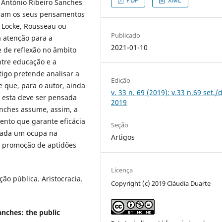
António Ribeiro Sanches
caram os seus pensamentos
 Locke, Rousseau ou
Publicado
 atenção para a
2021-01-10
 de reflexão no âmbito
ntre educação e a
tigo pretende analisar a
Edição
 que, para o autor, ainda
v. 33 n. 69 (2019): v.33 n.69 set./
 esta deve ser pensada
2019
anches assume, assim, a
nto que garante eficácia
Seção
 cada um ocupa na
Artigos
e promoção de aptidões
Licença
ão pública. Aristocracia.
Copyright (c) 2019 Cláudia Duarte
anches: the public