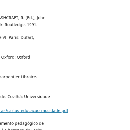
ASHCRAFT, R. (Ed.), John
k: Routledge, 1991.
 VI. Paris: Dufart,
 Oxford: Oxford
harpentier Libraire-
de. Covilhã: Universidade
bras/cartas_educacao_mocidade.pdf
samento pedagógico de