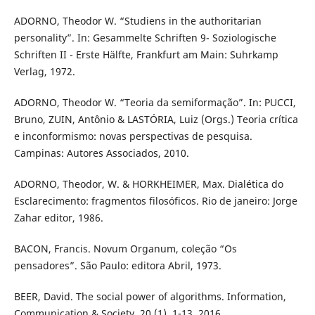
ADORNO, Theodor W. “Studiens in the authoritarian
personality”. In: Gesammelte Schriften 9- Soziologische
Schriften II - Erste Hälfte, Frankfurt am Main: Suhrkamp
Verlag, 1972.
ADORNO, Theodor W. “Teoria da semiformação”. In: PUCCI,
Bruno, ZUIN, Antônio & LASTÓRIA, Luiz (Orgs.) Teoria crítica
e inconformismo: novas perspectivas de pesquisa.
Campinas: Autores Associados, 2010.
ADORNO, Theodor, W. & HORKHEIMER, Max. Dialética do
Esclarecimento: fragmentos filosóficos. Rio de janeiro: Jorge
Zahar editor, 1986.
BACON, Francis. Novum Organum, coleção “Os
pensadores”. São Paulo: editora Abril, 1973.
BEER, David. The social power of algorithms. Information,
Communication & Society, 20 (1), 1-13, 2016.