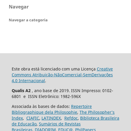
Navegar
Navegar a categoria
Este obra está licenciado com uma Licença
Creative
Commons Atribuição-NãoComercial-SemDerivações
4.0 Internacional
.
Qualis A2
, ano base de 2019. ISSN Impresso: 0102-
6801 e ISSN Eletrônico: 1982-596X
Associada às bases de dados:
Repertoire
Bibliographique dela Philosophie
,
The Philosopher’s
Index
,
CIAFIC
,
LATINDEX
,
Refdoc
,
Biblioteca Brasileira
de Educação
,
Sumários de Revistas
Brasileiras
,
DIADORIM
,
EDUC@
,
PhilPapers