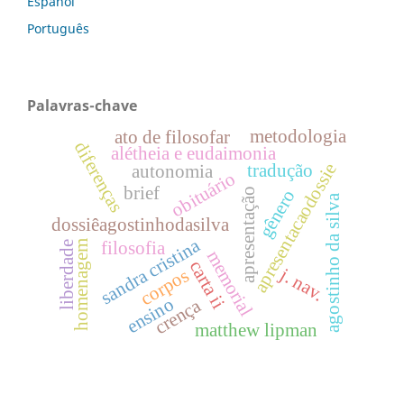
Español
Português
Palavras-chave
metodologia
ato de filosofar
diferenças
alétheia e eudaimonia
tradução
apresentacaodossie
autonomia
obituário
brief
gênero
apresentação
agostinho da silva
dossiêagostinhodasilva
sandra cristina
filosofia
homenagem
liberdade
memorial
carta ii
j. nav.
corpos
ensino
crença
matthew lipman