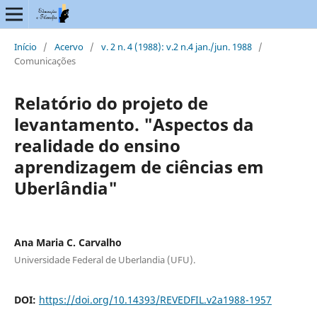
Início
/
Acervo
/
v. 2 n. 4 (1988): v.2 n.4 jan./jun. 1988
/
Comunicações
Relatório do projeto de
levantamento. "Aspectos da
realidade do ensino
aprendizagem de ciências em
Uberlândia"
Ana Maria C. Carvalho
Universidade Federal de Uberlandia (UFU).
DOI:
https://doi.org/10.14393/REVEDFIL.v2a1988-1957