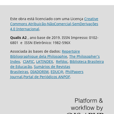
Este obra está licenciado com uma Licença
Creative
Commons Atribuição-NãoComercial-SemDerivações
4.0 Internacional
.
Qualis A2
, ano base de 2019. ISSN Impresso: 0102-
6801 e ISSN Eletrônico: 1982-596X
Associada às bases de dados:
Repertoire
Bibliographique dela Philosophie
,
The Philosopher’s
Index
,
CIAFIC
,
LATINDEX
,
Refdoc
,
Biblioteca Brasileira
de Educação
,
Sumários de Revistas
Brasileiras
,
DIADORIM
,
EDUC@
,
PhilPapers
Journal
,
Portal de Periódicos ANPOF
.