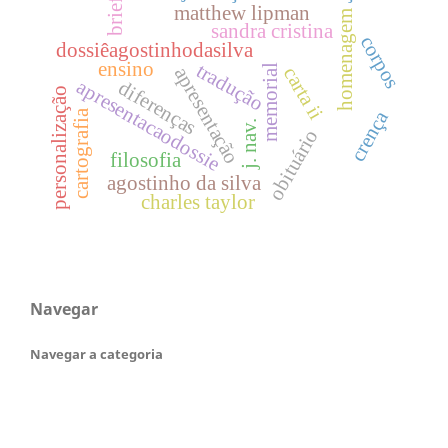
brief
matthew lipman
homenagem
sandra cristina
corpos
dossiêagostinhodasilva
ensino
tradução
memorial
apresentação
carta ii
apresentacaodossie
diferenças
personalização
crença
cartografia
j. nav.
obituário
filosofia
agostinho da silva
charles taylor
Navegar
Navegar a categoria