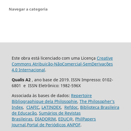
Navegar a categoria
Este obra está licenciado com uma Licença
Creative
Commons Atribuição-NãoComercial-SemDerivações
4.0 Internacional
.
Qualis A2
, ano base de 2019. ISSN Impresso: 0102-
6801 e ISSN Eletrônico: 1982-596X
Associada às bases de dados:
Repertoire
Bibliographique dela Philosophie
,
The Philosopher’s
Index
,
CIAFIC
,
LATINDEX
,
Refdoc
,
Biblioteca Brasileira
de Educação
,
Sumários de Revistas
Brasileiras
,
DIADORIM
,
EDUC@
,
PhilPapers
Journal
,
Portal de Periódicos ANPOF
.