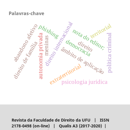
Palavras-chave
direito internacional
abandono afetivo
territorial
phishing
nota do editor;
política criminal
autonomia privada
meninas
democracia
direito
direito de família
âmbito de aplicação
extraterritorial
psicologia jurídica
Revista da Faculdade de Direito da UFU | ISSN
2178-0498 (on-line) | Qualis A3 (2017-2020) |