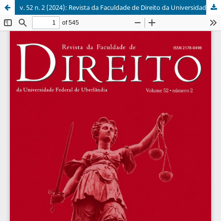
v. 52 n. 2 (2024): Revista da Faculdade de Direito da Universidade Federal de Uberlândia