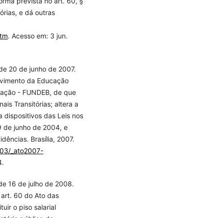
rma prevista no art. 60, §
órias, e dá outras
htm
. Acesso em: 3 jun.
 de 20 de junho de 2007.
lvimento da Educação
ucação - FUNDEB, de que
ais Transitórias; altera a
a dispositivos das Leis nos
 de junho de 2004, e
ências. Brasília, 2007.
l_03/_ato2007-
4.
de 16 de julho de 2008.
 art. 60 do Ato das
uir o piso salarial