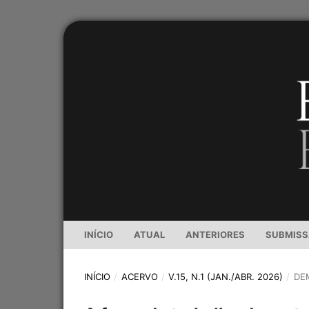
INÍCIO
ATUAL
ANTERIORES
SUBMIS
INÍCIO
/
ACERVO
/
V.15, N.1 (JAN./ABR. 2026)
/
DE