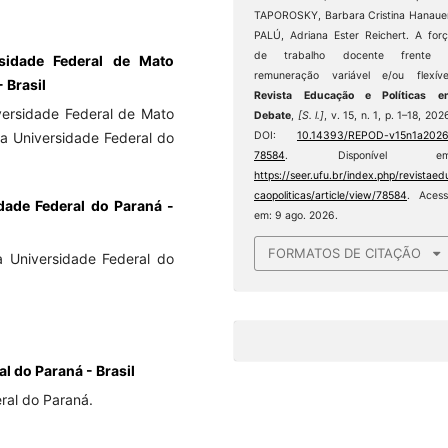
TAPOROSKY, Barbara Cristina Hanaue
PALÚ, Adriana Ester Reichert. A for
de trabalho docente frente 
rsidade Federal de Mato
remuneração variável e/ou flexíve
 Brasil
Revista Educação e Políticas e
versidade Federal de Mato
Debate
,
[S. l.]
, v. 15, n. 1, p. 1–18, 202
DOI:
10.14393/REPOD-v15n1a2026
na Universidade Federal do
78584
. Disponível em
https://seer.ufu.br/index.php/revistaed
caopoliticas/article/view/78584
. Aces
dade Federal do Paraná -
em: 9 ago. 2026.
FORMATOS DE CITAÇÃO
a Universidade Federal do
l do Paraná - Brasil
ral do Paraná.