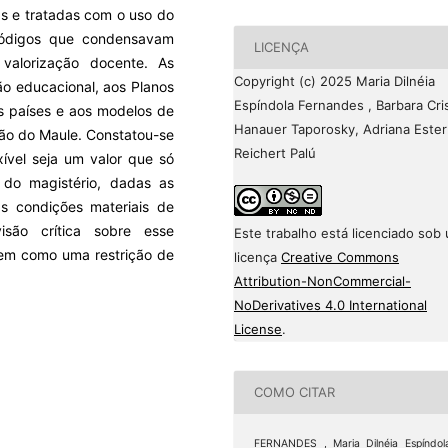
as e tratadas com o uso do
 códigos que condensavam
LICENÇA
valorização docente. As
Copyright (c) 2025 Maria Dilnéia
ão educacional, aos Planos
Espíndola Fernandes , Barbara Cri
s países e aos modelos de
Hanauer Taporosky, Adriana Ester
ião do Maule. Constatou-se
Reichert Palú
xível seja um valor que só
 do magistério, dadas as
as condições materiais de
são crítica sobre esse
Este trabalho está licenciado sob
em como uma restrição de
licença
Creative Commons
Attribution-NonCommercial-
NoDerivatives 4.0 International
License
.
COMO CITAR
FERNANDES , Maria Dilnéia Espíndol