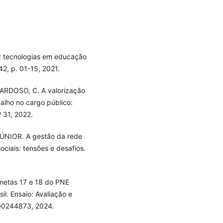
: tecnologias em educação
42, p. 01-15, 2021.
ARDOSO, C. A valorização
balho no cargo público:
º 31, 2022.
 JÚNIOR. A gestão da rede
ciais: tensões e desafios.
metas 17 e 18 do PNE
il. Ensaio: Avaliação e
. e0244873, 2024.