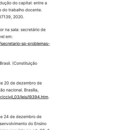
dução do capital: entre a
o do trabalho docente.
307139, 2020.
or na sala: secretário de
vel em:
/secretario-sp-problemas-
rasil. (Constituição
 de 20 de dezembro de
o nacional. Brasília,
r/ccivil_03/leis/l9394.htm
.
 de 24 de dezembro de
senvolvimento do Ensino