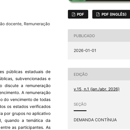
PDF
PDF (INGLÊS)
ação docente, Remuneração
PUBLICADO
2026-01-01
es públicas estaduais de
EDIÇÃO
úblicas, subvencionadas e
to discute a remuneração
v.15, n.1 (jan./abr. 2026)
 vencimento. A remuneração
ção do vencimento de todas
SEÇÃO
dos os estados verificados
ada por grupos no aplicativo
DEMANDA CONTÍNUA
l, quando a temática da
entre as participantes. As