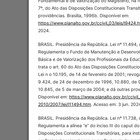
Fundamental e de Valorização do Magistério, na fo
7º, do Ato das Disposições Constitucionais Transit
providências. Brasília, 1996b. Disponível em:
https://www.planalto.gov.br/ccivil_03/leis/l9424.
2024.
BRASIL. Presidência da República. Lei nº 11.494,
Regulamenta o Fundo de Manutenção e Desenvo
Básica e de Valorização dos Profissionais da Ed
trata o art. 60 do Ato das Disposições Constitucion
Lei n o 10.195, de 14 de fevereiro de 2001; revog
9.424, de 24 de dezembro de 1996, 10.880, de 9
10.845, de 5 de março de 2004; e dá outras provid
Disponível em:
https://www.planalto.gov.br/ccivi
2010/2007/lei/l11494.htm
. Acesso em: 3 jun. 202
BRASIL. Presidência da República. Lei nº 11.738, 
Regulamenta a alínea “e” do inciso III do caput do
Disposições Constitucionais Transitórias, para instit