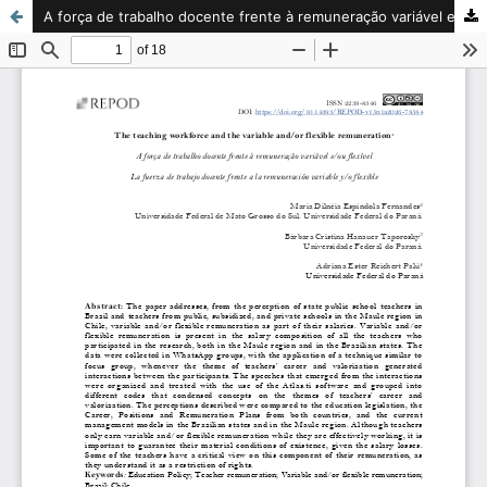
A força de trabalho docente frente à remuneração variável e/ou flexível