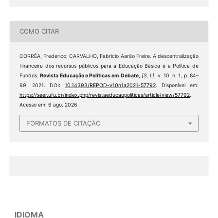
COMO CITAR
CORRÊA, Frederico; CARVALHO, Fabrício Aarão Freire. A descentralização
financeira dos recursos públicos para a Educação Básica e a Política de
Fundos.
Revista Educação e Políticas em Debate
,
[S. l.]
, v. 10, n. 1, p. 84–
99, 2021. DOI:
10.14393/REPOD-v10n1a2021-57792
. Disponível em:
https://seer.ufu.br/index.php/revistaeducaopoliticas/article/view/57792
.
Acesso em: 6 ago. 2026.
FORMATOS DE CITAÇÃO
IDIOMA