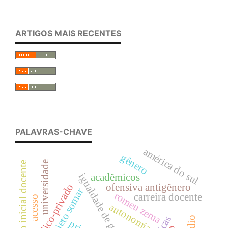
ARTIGOS MAIS RECENTES
PALAVRAS-CHAVE
américa do sul
gênero
universidade
formação inicial docente
igualdade de gênero
acadêmicos
público-privado
ofensiva antigênero
projeto somar
romeu zema
carreira docente
acesso
autonomia