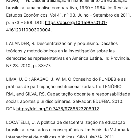
KANG, T. H. Descentralização e financiamento da educação
brasileira: uma análise comparativa, 1930 – 1964. In: Revista
Estudos Econômicos, Vol 41, nº 03. Julho – Setembro de 2011,
p. 573 – 598. DOI:
https://doi.org/10.1590/s0101-
41612011000300004
.
LALANDER, R. Descentralización y populismo. Desafíos
teóricos y metodológicos en la investigación sobre las
democracias representativas en América Latina. In: Provincia.
Nº 23. 2010, p. 33-77.
LIMA, U. C.; ARAGÃO, J. W. M. O Conselho do FUNDEB e as
práticas de participação institucionalizadas. In: TENÓRIO,
RM., and SILVA, RS. Capacitação docente e responsabilidade
social: aportes pluridisciplinares. Salvador: EDUFBA, 2010.
DOI:
https://doi.org/10.7476/9788523208912
.
LOCATELLI, C. A política de descentralização na educação
brasileira: resultados e consequências. In: Anais da V Jornada
Internacional de políticas públicas. São Luis/MA. 2011.