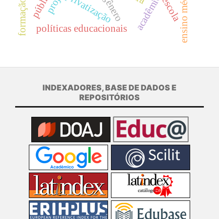
acadêmicas
ensino médio
privatização
escola
políticas educacionais
INDEXADORES, BASE DE DADOS E
REPOSITÓRIOS