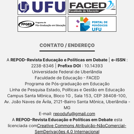
CONTATO / ENDEREÇO
A
REPOD-Revista Educação e Políticas em Debate
|
e-ISSN
:
2238-8346 |
Prefixo DOI
: 10.14393
Universidade Federal de Uberlândia
Faculdade de Educação - FACED
Programa de Pós-graduação em Educação
Linha de Pesquisa Estado, Políticas e Gestão em Educação
Campus Santa Mônica, Bloco 1G , Sala 153, CEP 38408-100,
Av.
João Naves de Ávila, 2121-Bairro Santa Mônica, Uberlândia -
MG
E-mail:
repodufu@gmail.com
A
REPOD-Revista Educação e Políticas em Debate
esta
licenciada com
Creative Commons Atribuição-NãoComercial-
SemDerivações 4.0 Internacional