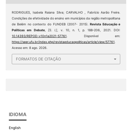
RODRIGUES, Isabela Raiana Silva; CARVALHO , Fabrício Aarão Freire.
Condições de efetividade do ensino em municípios da região metropolitana
de Belém no contexto do FUNDEB (2007- 2015).
Revista Educação e
Políticas em Debate
,
[S. l.]
, v. 10, n. 1, p. 188–206, 2021. DOI:
10.14393/REPOD-v10n1a2021-57761
. Disponível em:
https://seer.ufu.br/index.php/revistaeducaopoliticas/article/view/57761
.
Acesso em: 8 ago. 2026.
FORMATOS DE CITAÇÃO
IDIOMA
English