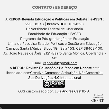
CONTATO / ENDEREÇO
A
REPOD-Revista Educação e Políticas em Debate
|
e-ISSN
:
2238-8346 |
Prefixo DOI
: 10.14393
Universidade Federal de Uberlândia
Faculdade de Educação - FACED
Programa de Pós-graduação em Educação
Linha de Pesquisa Estado, Políticas e Gestão em Educação
Campus Santa Mônica, Bloco 1G , Sala 153, CEP 38408-100,
Av.
João Naves de Ávila, 2121-Bairro Santa Mônica, Uberlândia -
MG
E-mail:
repodufu@gmail.com
A
REPOD-Revista Educação e Políticas em Debate
esta
licenciada com
Creative Commons Atribuição-NãoComercial-
SemDerivações 4.0 Internacional
OJS customizado por:
Luis Andrés Castillo B.