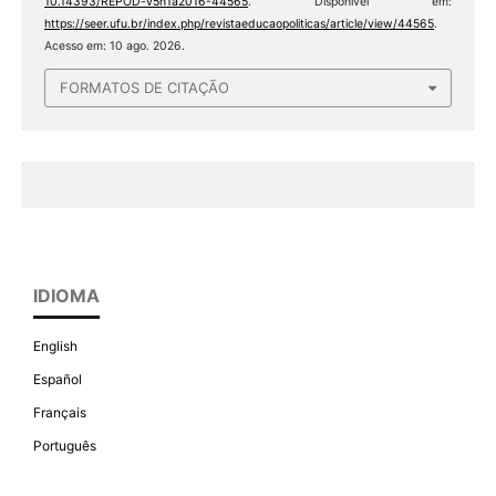
10.14393/REPOD-v5n1a2016-44565
. Disponível em:
https://seer.ufu.br/index.php/revistaeducaopoliticas/article/view/44565
.
Acesso em: 10 ago. 2026.
FORMATOS DE CITAÇÃO
IDIOMA
English
Español
Français
Português