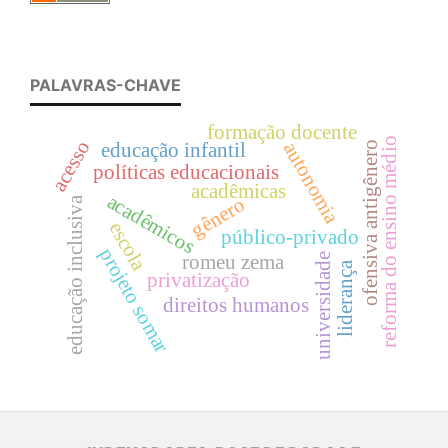
PALAVRAS-CHAVE
formação docente
reforma do ensino médio
acesso
autonomia
ofensiva antigênero
educação infantil
políticas educacionais
acadêmicas
acadêmicos
gênero
educação inclusiva
escola
público-privado
projeto somar
universidade
romeu zema
liderança
privatização
direitos humanos