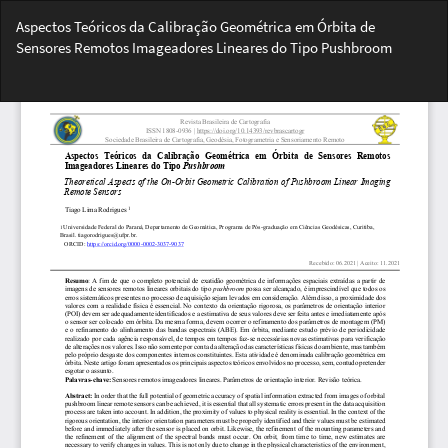
Voltar
Aspectos Teóricos da Calibração Geométrica em Órbita de
aos
Sensores Remotos Imageadores Lineares do Tipo Pushbroom
Detalhes
do
Bai
Artigo
Ba
PD