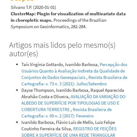
Silvano T.P.
(2020-01-01)
ClusterMap: Plugin for visualization of multivariate data
in choropletic maps.
Proceedings of the Brazilian
Symposium on Geoinformatics, 282-284.
Artigos mais lidos pelo mesmo(s)
autor(es)
Taís Virgínia Gottardo, Ivanildo Barbosa,
Percepção dos
Usuários Quanto à Avaliação Indireta da Qualidade de
Conjuntos de Dados Geoespaciais
,
Revista Brasileira de
Cartografia: v. 73 n. 3 (2021): Julho/Setembro
Dayse Thompson, Ivanildo Barbosa, Raquel Aparecida
Abrahão Costa e Oliveira,
AVALIAÇÃO DA VARIAÇÃO DO
ALBEDO DE SUPERFÍCIE POR TIPOLOGIAS DE USO E
COBERTURA TERRESTRE
,
Revista Brasileira de
Cartografia: v. 69 n. 2 (2017): Fevereiro
Ivanildo Barbosa, Flávio Luís de Mello, Luiz Felipe
Coutinho Ferreira da Silva,
REGISTRO DE FEIÇÕES
SOBRE A SUPERFÍCIE DE UMA REDE TRIANGULAR