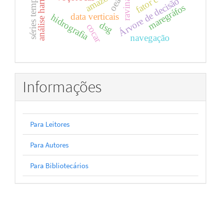
análise harmônica
séries temporais
ravinas
fator c
Árvore de decisão
oea
maregráfos
data verticais
hidrografia
dsg
cocar
navegação
Informações
Para Leitores
Para Autores
Para Bibliotecários