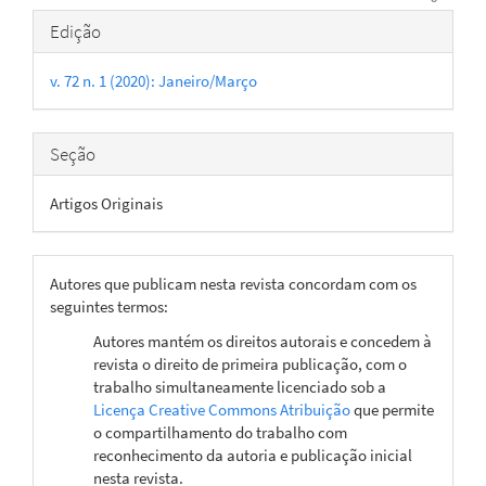
Detalhes
Edição
do
v. 72 n. 1 (2020): Janeiro/Março
artigo
Seção
Artigos Originais
Autores que publicam nesta revista concordam com os
seguintes termos:
Autores mantém os direitos autorais e concedem à
revista o direito de primeira publicação, com o
trabalho simultaneamente licenciado sob a
Licença Creative Commons Atribuição
que permite
o compartilhamento do trabalho com
reconhecimento da autoria e publicação inicial
nesta revista.