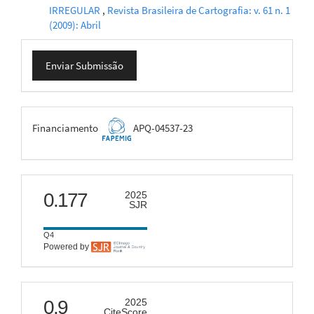
IRREGULAR
,
Revista Brasileira de Cartografia: v. 61 n. 1
(2009): Abril
Enviar
Enviar Submissão
Submissão
FAPEMIG
Financiamento
APQ-04537-23
scimago
0.177
2025
SJR
Q4
Powered by
citescore
0.9
2025
CiteScore