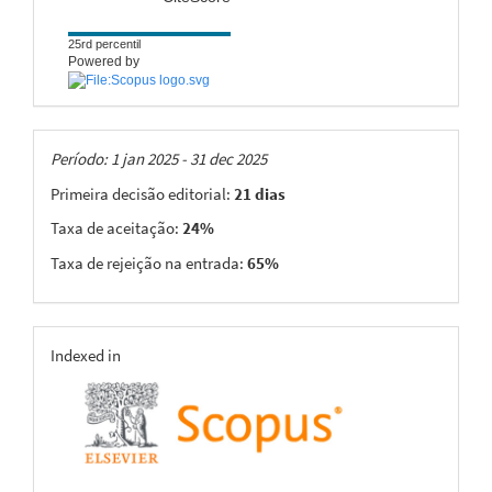
25rd percentil
Powered by
Taxas
Período: 1 jan 2025 - 31 dec 2025
Primeira decisão editorial:
21 dias
Taxa de aceitação:
24%
Taxa de rejeição na entrada:
65%
indexing
Indexed in