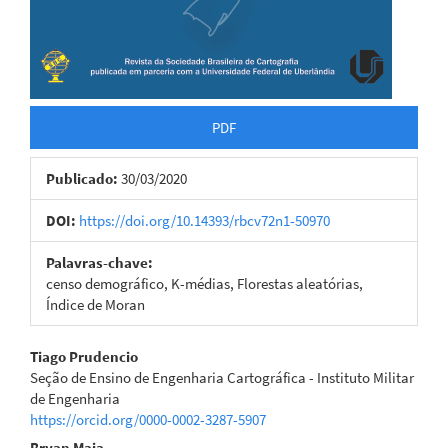
PDF
Publicado:
30/03/2020
DOI:
https://doi.org/10.14393/rbcv72n1-50970
Palavras-chave:
censo demográfico, K-médias, Florestas aleatórias,
Índice de Moran
Conteúdo
Tiago Prudencio
Seção de Ensino de Engenharia Cartográfica - Instituto Militar
do
de Engenharia
https://orcid.org/0000-0002-3287-5907
artigo
Bryan Maia