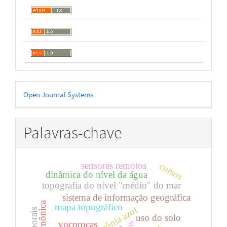
Desenvolvido
Open Journal Systems
por
Palavras-chave
sensores remotos
cursos
dinâmica do nível da água
topografia do nível "médio" do mar
sistema de informação geográfica
mapa topográfico
amazônia azul
uso do solo
voçorocas