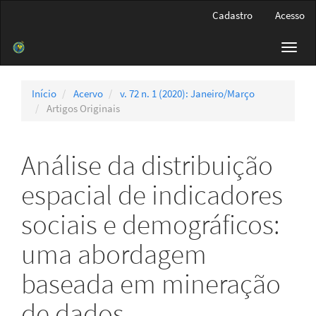
Navegação
Cadastro
Acesso
Principal
Conteúdo
Toggl
principal
navig
Barra
Lateral
Início
Acervo
v. 72 n. 1 (2020): Janeiro/Março
Artigos Originais
Análise da distribuição
espacial de indicadores
sociais e demográficos:
uma abordagem
baseada em mineração
de dados