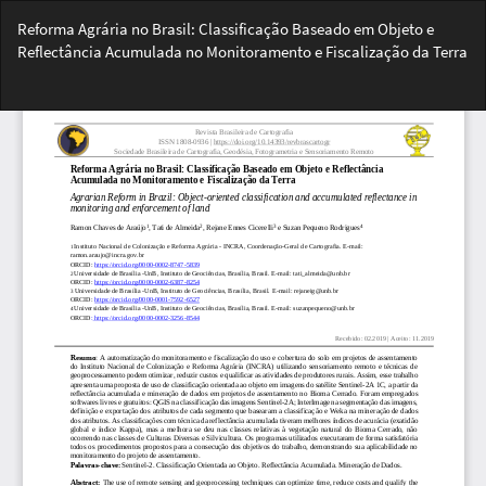
Voltar
Reforma Agrária no Brasil: Classificação Baseado em Objeto e
aos
Reflectância Acumulada no Monitoramento e Fiscalização da Terra
Detalhes
do
Bai
Artigo
Ba
PD