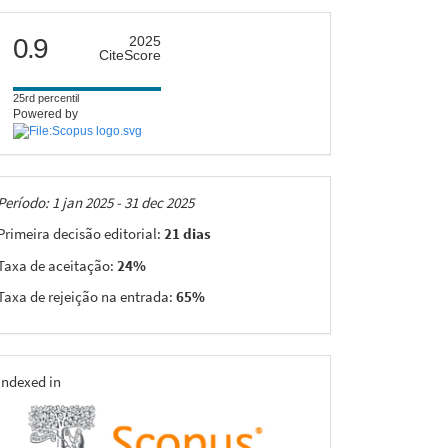
citescore
0.9
2025
CiteScore
25rd percentil
Powered by
Taxas
Período: 1 jan 2025 - 31 dec 2025
Primeira decisão editorial:
21 dias
Taxa de aceitação:
24%
Taxa de rejeição na entrada:
65%
indexing
Indexed in