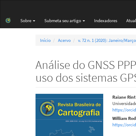
Navegação
Principal
Conteúdo
Sobre
Submeta seu artigo
Indexadores
Atua
principal
Barra
Lateral
Início
Acervo
v. 72 n. 1 (2020): Janeiro/Março
Análise do GNSS PPP
uso dos sistemas GP
Barra
Cont
Raiane Rint
Universidade
lateral
do
https://orci
de
artigo
William Rod
https://orci
artigos
princi