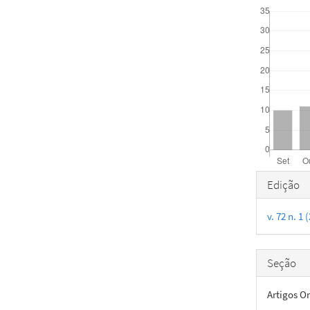
Detal
Edição
do
v. 72 n. 1
artigo
Seção
Artigos Or