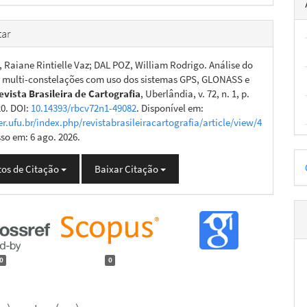
ar
Raiane Rintielle Vaz; DAL POZ, William Rodrigo. Análise do
multi-constelações com uso dos sistemas GPS, GLONASS e
evista Brasileira de Cartografia
, Uberlândia, v. 72, n. 1, p.
20. DOI:
10.14393/rbcv72n1-49082
. Disponível em:
er.ufu.br/index.php/revistabrasileiracartografia/article/view/4
sso em: 6 ago. 2026.
D
os de Citação
Baixar Citação
p
0
0