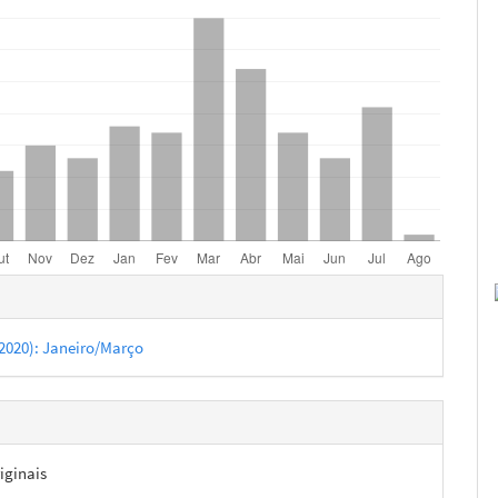
hes
 (2020): Janeiro/Março
iginais