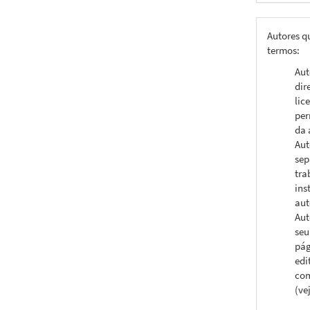
Autores q
termos:
Aut
dir
lic
per
da 
Aut
sep
tra
ins
aut
Aut
seu
pág
edi
com
(ve