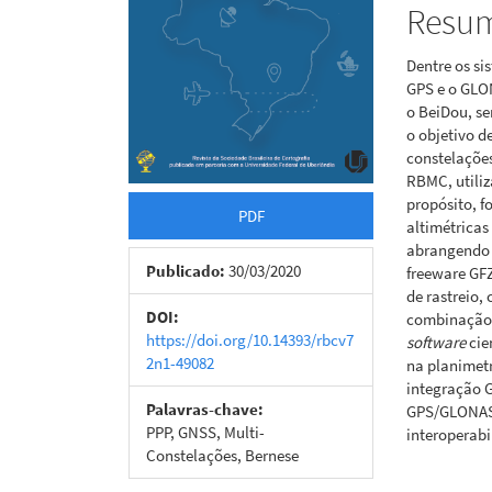
Resu
Dentre os s
GPS e o GLO
o BeiDou, se
o objetivo d
constelaçõe
RBMC, utili
propósito, f
PDF
altimétricas
abrangendo o
Publicado:
30/03/2020
freeware GFZ
de rastreio,
DOI:
combinação d
https://doi.org/10.14393/rbcv7
software
cie
2n1-49082
na planimetr
integração 
Palavras-chave:
GPS/GLONASS
PPP, GNSS, Multi-
interoperab
Constelações, Bernese
Downloads