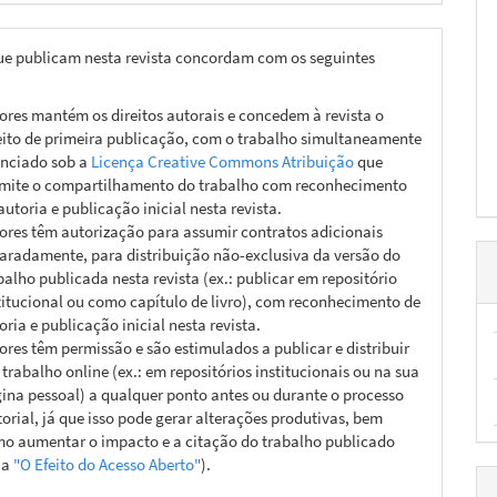
ue publicam nesta revista concordam com os seguintes
ores mantém os direitos autorais e concedem à revista o
eito de primeira publicação, com o trabalho simultaneamente
enciado sob a
Licença Creative Commons Atribuição
que
mite o compartilhamento do trabalho com reconhecimento
autoria e publicação inicial nesta revista.
ores têm autorização para assumir contratos adicionais
aradamente, para distribuição não-exclusiva da versão do
balho publicada nesta revista (ex.: publicar em repositório
titucional ou como capítulo de livro), com reconhecimento de
oria e publicação inicial nesta revista.
ores têm permissão e são estimulados a publicar e distribuir
 trabalho online (ex.: em repositórios institucionais ou na sua
ina pessoal) a qualquer ponto antes ou durante o processo
torial, já que isso pode gerar alterações produtivas, bem
o aumentar o impacto e a citação do trabalho publicado
ja
"O Efeito do Acesso Aberto"
).