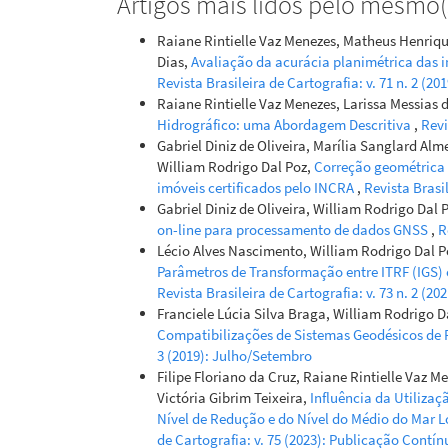
Artigos mais lidos pelo mesmo(s
Raiane Rintielle Vaz Menezes, Matheus Henriqu
Dias,
Avaliação da acurácia planimétrica das 
Revista Brasileira de Cartografia: v. 71 n. 2 (20
Raiane Rintielle Vaz Menezes, Larissa Messias de
Hidrográfico: uma Abordagem Descritiva
,
Revi
Gabriel Diniz de Oliveira, Marília Sanglard Alm
William Rodrigo Dal Poz,
Correção geométrica d
imóveis certificados pelo INCRA
,
Revista Brasil
Gabriel Diniz de Oliveira, William Rodrigo Dal
on-line para processamento de dados GNSS
,
R
Lécio Alves Nascimento, William Rodrigo Dal Poz
Parâmetros de Transformação entre ITRF (IGS)
Revista Brasileira de Cartografia: v. 73 n. 2 (20
Franciele Lúcia Silva Braga, William Rodrigo D
Compatibilizações de Sistemas Geodésicos de 
3 (2019): Julho/Setembro
Filipe Floriano da Cruz, Raiane Rintielle Vaz Me
Victória Gibrim Teixeira,
Influência da Utilizaç
Nível de Redução e do Nível do Médio do Mar 
de Cartografia: v. 75 (2023): Publicação Contín