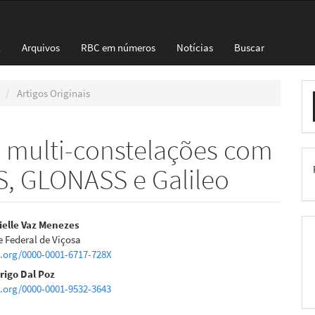
l
Arquivos
RBC em números
Notícias
Buscar
E
Artigos Originais
S
 multi-constelações com
S, GLONASS e Galileo
eúdo
ielle Vaz Menezes
 Federal de Viçosa
d.org/0000-0001-6717-728X
rigo Dal Poz
d.org/0000-0001-9532-3643
pal