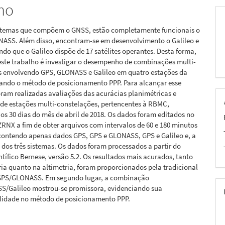
mo
istemas que compõem o GNSS, estão completamente funcionais o
NASS. Além disso, encontram-se em desenvolvimento o Galileo e
ndo que o Galileo dispõe de 17 satélites operantes. Desta forma,
este trabalho é investigar o desempenho de combinações multi-
s envolvendo GPS, GLONASS e Galileo em quatro estações da
zando o método de posicionamento PPP. Para alcançar esse
oram realizadas avaliações das acurácias planimétricas e
 de estações multi-constelações, pertencentes à RBMC,
s 30 dias do mês de abril de 2018. Os dados foram editados no
RNX a fim de obter arquivos com intervalos de 60 e 180 minutos
 contendo apenas dados GPS, GPS e GLONASS, GPS e Galileo e, a
os três sistemas. Os dados foram processados a partir do
ntífico Bernese, versão 5.2. Os resultados mais acurados, tanto
ia quanto na altimetria, foram proporcionados pela tradicional
GPS/GLONASS. Em segundo lugar, a combinação
/Galileo mostrou-se promissora, evidenciando sua
ilidade no método de posicionamento PPP.