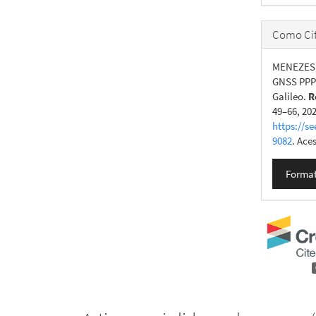
Como Cit
MENEZES, 
GNSS PPP 
Galileo.
R
49–66, 20
https://se
9082
. Ace
Format