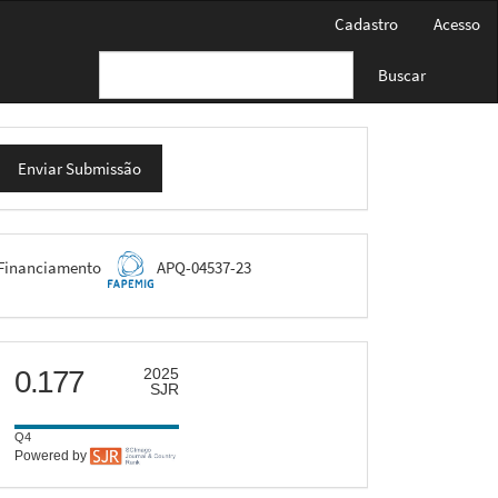
Cadastro
Acesso
Buscar
nviar
Enviar Submissão
ubmissão
FAPEMIG
Financiamento
APQ-04537-23
scimago
0.177
2025
SJR
Q4
Powered by