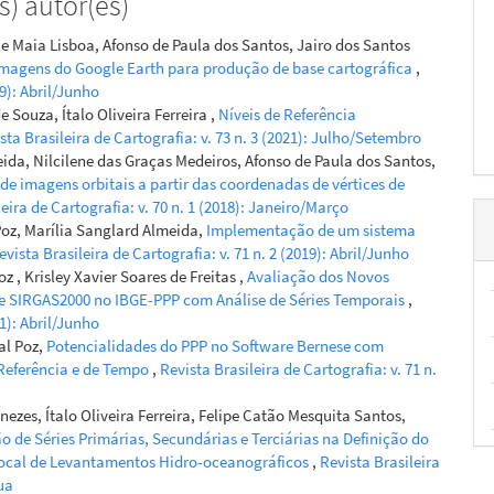
) autor(es)
e Maia Lisboa, Afonso de Paula dos Santos, Jairo dos Santos
imagens do Google Earth para produção de base cartográfica
,
19): Abril/Junho
 Souza, Ítalo Oliveira Ferreira ,
Níveis de Referência
sta Brasileira de Cartografia: v. 73 n. 3 (2021): Julho/Setembro
eida, Nilcilene das Graças Medeiros, Afonso de Paula dos Santos,
e imagens orbitais a partir das coordenadas de vértices de
eira de Cartografia: v. 70 n. 1 (2018): Janeiro/Março
 Poz, Marília Sanglard Almeida,
Implementação de um sistema
evista Brasileira de Cartografia: v. 71 n. 2 (2019): Abril/Junho
 , Krisley Xavier Soares de Freitas ,
Avaliação dos Novos
 e SIRGAS2000 no IBGE-PPP com Análise de Séries Temporais
,
21): Abril/Junho
al Poz,
Potencialidades do PPP no Software Bernese com
Referência e de Tempo
,
Revista Brasileira de Cartografia: v. 71 n.
nezes, Ítalo Oliveira Ferreira, Felipe Catão Mesquita Santos,
ão de Séries Primárias, Secundárias e Terciárias na Definição do
Local de Levantamentos Hidro-oceanográficos
,
Revista Brasileira
ua