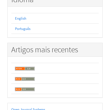
English
Português
Artigos mais recentes
Desenvolvido
Open Journal Systems