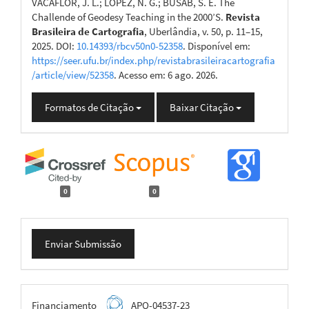
VACAFLOR, J. L.; LOPEZ, N. G.; BUSAB, S. E. The
Challende of Geodesy Teaching in the 2000’S.
Revista
Brasileira de Cartografia
, Uberlândia, v. 50, p. 11–15,
2025. DOI:
10.14393/rbcv50n0-52358
. Disponível em:
https://seer.ufu.br/index.php/revistabrasileiracartografia
/article/view/52358
. Acesso em: 6 ago. 2026.
Formatos de Citação
Baixar Citação
0
0
Enviar
Enviar Submissão
Submissão
FAPEMIG
Financiamento
APQ-04537-23