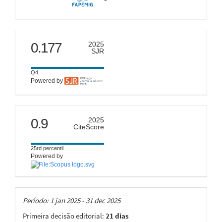
scimago
0.177
2025
SJR
Q4
Powered by
citescore
0.9
2025
CiteScore
25rd percentil
Powered by
Taxas
Período: 1 jan 2025 - 31 dec 2025
Primeira decisão editorial:
21 dias