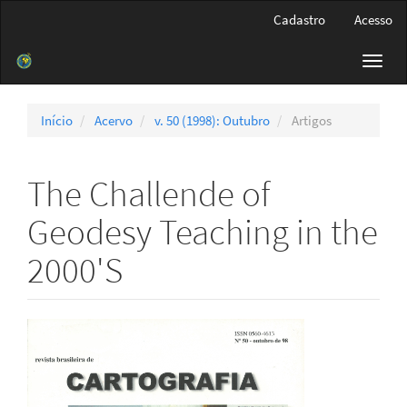
Navegação
Cadastro
Acesso
Principal
Conteúdo
Toggl
principal
navig
Barra
Lateral
Início
Acervo
v. 50 (1998): Outubro
Artigos
The Challende of
Geodesy Teaching in the
2000'S
Barra
lateral
de