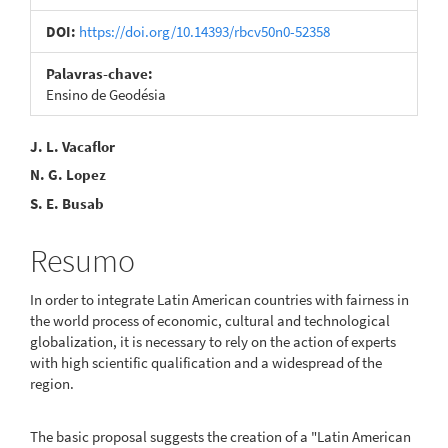
DOI:
https://doi.org/10.14393/rbcv50n0-52358
Palavras-chave:
Ensino de Geodésia
Conteúdo
J. L. Vacaflor
N. G. Lopez
do
S. E. Busab
artigo
principal
Resumo
In order to integrate Latin American countries with fairness in
the world process of economic, cultural and technological
globalization, it is necessary to rely on the action of experts
with high scientific qualification and a widespread of the
region.
The basic proposal suggests the creation of a "Latin American