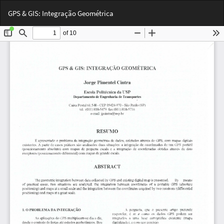
Voltar
Bai
Ba
GPS & GIS: Integração Geométrica
aos
PD
Detalhes
do
Artigo