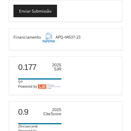
Enviar
Enviar Submissão
Submissão
FAPEMIG
Financiamento
APQ-04537-23
scimago
0.177
2025
SJR
Q4
Powered by
citescore
0.9
2025
CiteScore
25rd percentil
Powered by