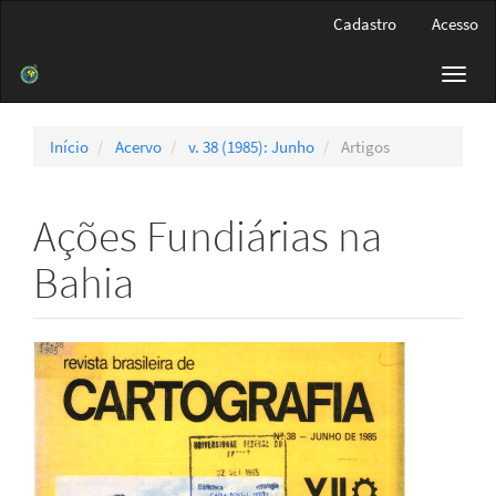
Navegação
Cadastro
Acesso
Principal
Conteúdo
Toggl
principal
navig
Barra
Lateral
Início
Acervo
v. 38 (1985): Junho
Artigos
Ações Fundiárias na
Bahia
Barra
lateral
de
artigos