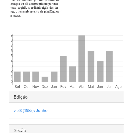
Downloads
Detalhes
Edição
do
v. 38 (1985): Junho
artigo
Seção