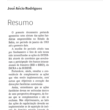
Conteúdo
José Aécio Rodrigues
do
Resumo
artigo
principal