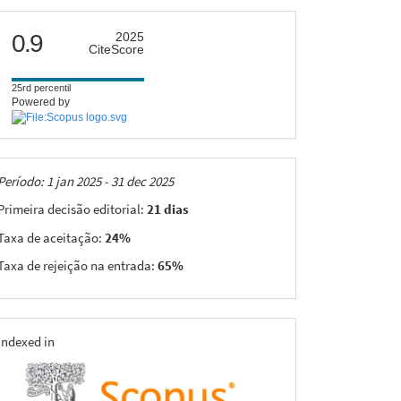
citescore
0.9
2025
CiteScore
25rd percentil
Powered by
Taxas
Período: 1 jan 2025 - 31 dec 2025
Primeira decisão editorial:
21 dias
Taxa de aceitação:
24%
Taxa de rejeição na entrada:
65%
indexing
Indexed in