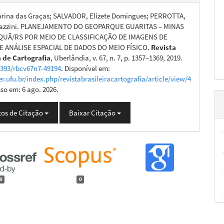
rina das Graças; SALVADOR, Elizete Domingues; PERROTTA,
azzini. PLANEJAMENTO DO GEOPARQUE GUARITAS – MINAS
UÃ/RS POR MEIO DE CLASSIFICAÇÃO DE IMAGENS DE
 E ANÁLISE ESPACIAL DE DADOS DO MEIO FÍSICO.
Revista
a de Cartografia
, Uberlândia, v. 67, n. 7, p. 1357–1369, 2019.
4393/rbcv67n7-49194
. Disponível em:
er.ufu.br/index.php/revistabrasileiracartografia/article/view/4
sso em: 6 ago. 2026.
os de Citação
Baixar Citação
0
0