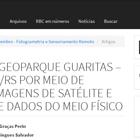
l
Arquivos
RBC em números
Notícias
Buscar
E
ezembro - Fotogrametria e Sensoriamento Remoto
Artigos
S
GEOPARQUE GUARITAS –
RS POR MEIO DE
MAGENS DE SATÉLITE E
E DADOS DO MEIO FÍSICO
eúdo
Graças Perin
mingues Salvador