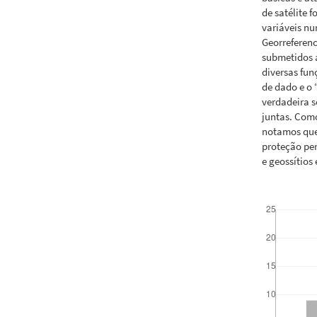
de satélite 
variáveis n
Georreferen
submetidos a
diversas fun
de dado e o 
verdadeira s
juntas. Com
notamos que 
proteção per
e geossítios
Downloads