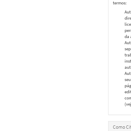
termos:
Aut
dir
lic
per
da 
Aut
sep
tra
ins
aut
Aut
seu
pág
edi
com
(ve
Como Cit