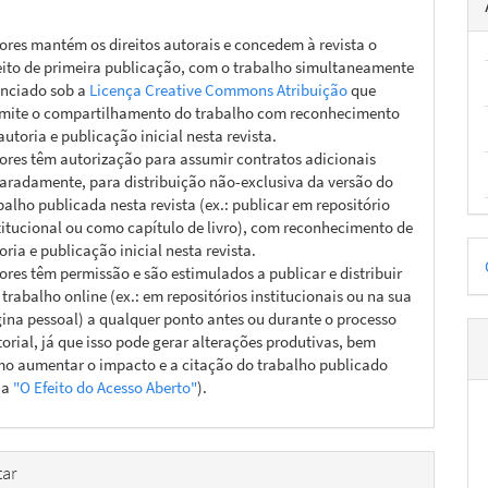
ores mantém os direitos autorais e concedem à revista o
eito de primeira publicação, com o trabalho simultaneamente
enciado sob a
Licença Creative Commons Atribuição
que
mite o compartilhamento do trabalho com reconhecimento
autoria e publicação inicial nesta revista.
ores têm autorização para assumir contratos adicionais
aradamente, para distribuição não-exclusiva da versão do
balho publicada nesta revista (ex.: publicar em repositório
titucional ou como capítulo de livro), com reconhecimento de
D
oria e publicação inicial nesta revista.
ores têm permissão e são estimulados a publicar e distribuir
p
 trabalho online (ex.: em repositórios institucionais ou na sua
ina pessoal) a qualquer ponto antes ou durante o processo
torial, já que isso pode gerar alterações produtivas, bem
o aumentar o impacto e a citação do trabalho publicado
ja
"O Efeito do Acesso Aberto"
).
ar