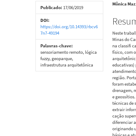
Mônica Mazz
de
artigo
Publicado:
17/06/2019
artigos
princi
Resu
DOI:
https://doi.org/10.14393/rbcv6
7n7-49194
Neste trabal
Minas do Ca
Palavras-chave:
na classifi 
sensoriamento remoto, lógica
físico, com 
fuzzy, geoparque,
arquitetônic
infraestrutura arquitetônica
educativas)
atendimento 
região. Port
foram estabe
drenagem, m
e geossítios
técnicas de 
extrair info
cação superv
diferenciar 
originando
básicas e at