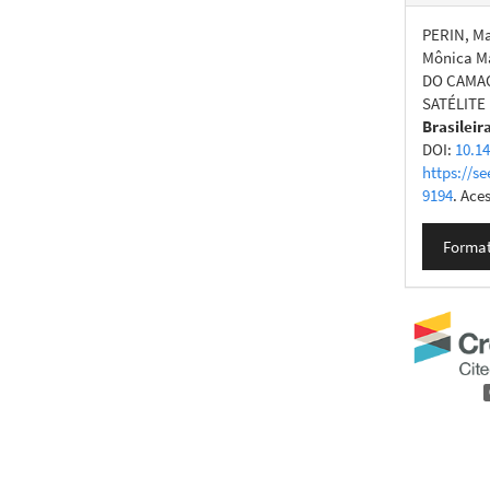
PERIN, Ma
Mônica M
DO CAMAQ
SATÉLITE
Brasileir
DOI:
10.1
https://se
9194
. Ace
Format