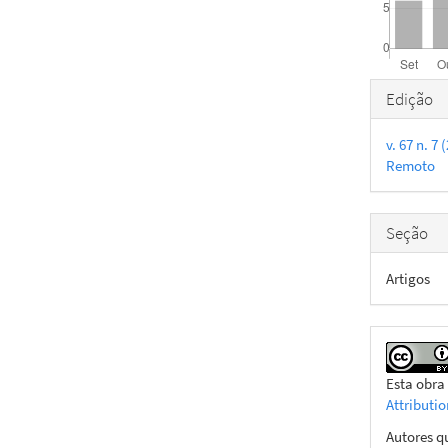
Detal
Edição
do
v. 67 n. 
artigo
Remoto
Seção
Artigos
Esta obra
Attributi
Autores q