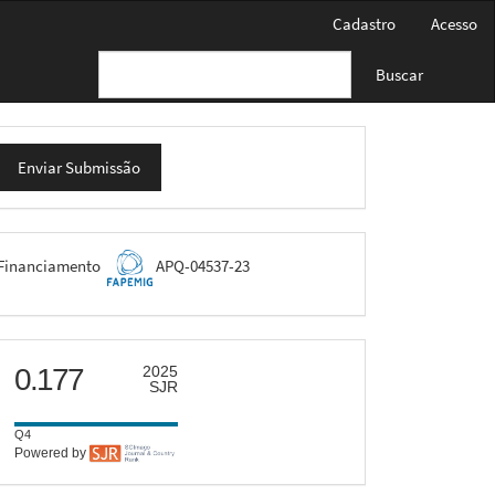
Cadastro
Acesso
Buscar
nviar
Enviar Submissão
ubmissão
FAPEMIG
Financiamento
APQ-04537-23
scimago
0.177
2025
SJR
Q4
Powered by