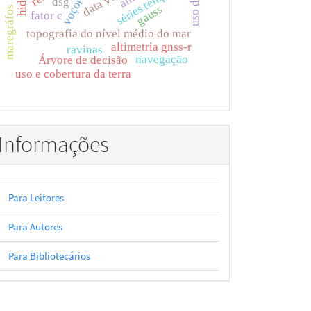
séries temporais
voçorocas
dsg
gauss
maregráfos
fator c
topografia do nível médio do mar
altimetria gnss-r
ravinas
navegação
Árvore de decisão
uso e cobertura da terra
Informações
Para Leitores
Para Autores
Para Bibliotecários