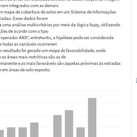
foram integrados com as demais
um mapa de cobertura de solos em um Sistema de Informações
ciadas. Esses dados foram
 uma análise multicritérios por meio da lógica fuzzy, utilizando
ções de acordo com o tipo
“operador AND”, entretanto, a hipótese pode ser considerada
e todas as variáveis ocorrerem
o resultado foi gerado um mapa de favorabilidade, onde
as áreas mais restritivas são as de
manente e as mais favoráveis são aquelas próximas às estradas
 e em áreas de solo exposto.