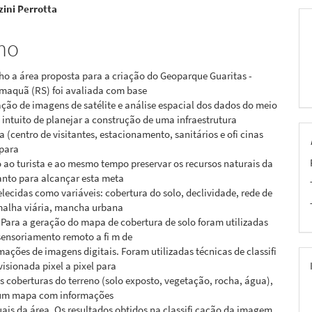
ini Perrotta
pal
mo
ho a área proposta para a criação do Geoparque Guaritas -
maquã (RS) foi avaliada com base
cação de imagens de satélite e análise espacial dos dados do meio
o intuito de planejar a construção de uma infraestrutura
a (centro de visitantes, estacionamento, sanitários e ofi cinas
 para
ao turista e ao mesmo tempo preservar os recursos naturais da
anto para alcançar esta meta
lecidas como variáveis: cobertura do solo, declividade, rede de
alha viária, mancha urbana
. Para a geração do mapa de cobertura de solo foram utilizadas
sensoriamento remoto a fi m de
rmações de imagens digitais. Foram utilizadas técnicas de classifi
isionada pixel a pixel para
as coberturas do terreno (solo exposto, vegetação, rocha, água),
 um mapa com informações
uais da área. Os resultados obtidos na classifi cação da imagem