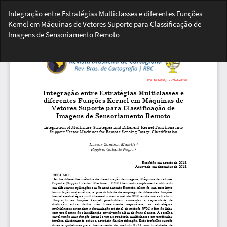
Voltar
Integração entre Estratégias Multiclasses e diferentes Funções
aos
Kernel em Máquinas de Vetores Suporte para Classificação de
Detalhes
Imagens de Sensoriamento Remoto
do
Artigo
Bai
Ba
PD