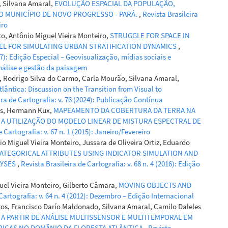
, Silvana Amaral,
EVOLUÇÃO ESPACIAL DA POPULAÇÃO,
 MUNICÍPIO DE NOVO PROGRESSO - PARÁ.
,
Revista Brasileira
iro
to, Antônio Miguel Vieira Monteiro,
STRUGGLE FOR SPACE IN
EL FOR SIMULATING URBAN STRATIFICATION DYNAMICS
,
017): Edição Especial – Geovisualização, mídias sociais e
nálise e gestão da paisagem
o, Rodrigo Silva do Carmo, Carla Mourão, Silvana Amaral,
ântica: Discussion on the Transition from Visual to
ira de Cartografia: v. 76 (2024): Publicação Contínua
es, Hermann Kux,
MAPEAMENTO DA COBERTURA DA TERRA NA
OM A UTILIZAÇÃO DO MODELO LINEAR DE MISTURA ESPECTRAL DE
e Cartografia: v. 67 n. 1 (2015): Janeiro/Fevereiro
io Miguel Vieira Monteiro, Jussara de Oliveira Ortiz, Eduardo
CATEGORICAL ATTRIBUTES USING INDICATOR SIMULATION AND
LYSES
,
Revista Brasileira de Cartografia: v. 68 n. 4 (2016): Edição
guel Vieira Monteiro, Gilberto Câmara,
MOVING OBJECTS AND
 Cartografia: v. 64 n. 4 (2012): Dezembro – Edição Internacional
tos, Francisco Darío Maldonado, Silvana Amaral, Camilo Daleles
A PARTIR DE ANÁLISE MULTISSENSOR E MULTITEMPORAL EM
ICAS NO DOMÃNIO DA FLORESTA ATLÂNTICA
,
Revista