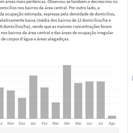
 em áreas mais periféricas. Observou-se também o decréscimo no
micílios nos bairros da área central. Por outro lado, a
da ocupação estimada, expressa pela densidade de domicílios,
elativamente baixa (média dos bairros de 12 domicílios/ha e
6 domicílios/ha), sendo que as maiores concentrações foram
nos bairros da área central e das áreas de ocupação irregular
 de corpos d'água e áreas alagadiças.
hes