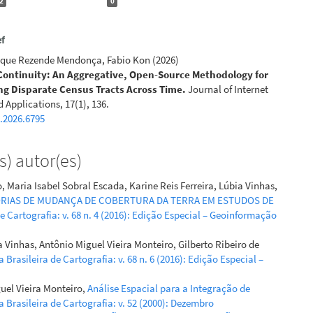
2
0
ique Rezende Mendonça, Fabio Kon
(2026)
Continuity: An Aggregative, Open-Source Methodology for
g Disparate Census Tracts Across Time.
Journal of Internet
 Applications, 17(1), 136.
a.2026.6795
) autor(es)
, Maria Isabel Sobral Escada, Karine Reis Ferreira, Lúbia Vinhas,
RIAS DE MUDANÇA DE COBERTURA DA TERRA EM ESTUDOS DE
de Cartografia: v. 68 n. 4 (2016): Edição Especial – Geoinformação
a Vinhas, Antônio Miguel Vieira Monteiro, Gilberto Ribeiro de
a Brasileira de Cartografia: v. 68 n. 6 (2016): Edição Especial –
uel Vieira Monteiro,
Análise Espacial para a Integração de
a Brasileira de Cartografia: v. 52 (2000): Dezembro