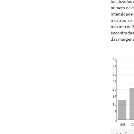
localizados
número de do
intensidade 
mostrou-se r
máximo de 3
encontradas 
das margens
Downloads
Detal