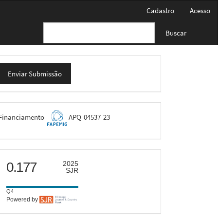
Cadastro
Acesso
Buscar
nviar
Enviar Submissão
ubmissão
FAPEMIG
Financiamento
APQ-04537-23
scimago
0.177
2025
SJR
Q4
Powered by