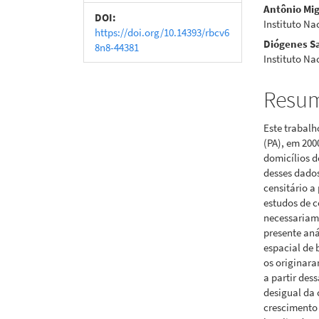
Antônio Mig
artigos
princi
DOI:
Instituto Na
https://doi.org/10.14393/rbcv6
Diógenes Sa
8n8-44381
Instituto Na
Resu
Este trabal
(PA), em 200
domicílios 
desses dados
censitário a 
estudos de 
necessariam
presente aná
espacial de 
os originara
a partir des
desigual da 
crescimento 