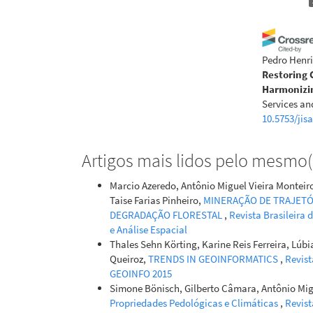
Pedro Henr
Restoring 
Harmonizin
Services and
10.5753/jis
Artigos mais lidos pelo mesmo(s
Marcio Azeredo, Antônio Miguel Vieira Monteiro
Taise Farias Pinheiro,
MINERAÇÃO DE TRAJETÓ
DEGRADAÇÃO FLORESTAL
,
Revista Brasileira 
e Análise Espacial
Thales Sehn Körting, Karine Reis Ferreira, Lúbi
Queiroz,
TRENDS IN GEOINFORMATICS
,
Revist
GEOINFO 2015
Simone Bönisch, Gilberto Câmara, Antônio Mig
Propriedades Pedológicas e Climáticas
,
Revist