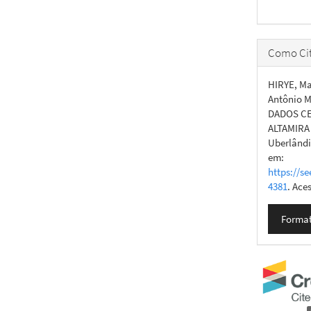
Como Cit
HIRYE, M
Antônio M
DADOS CE
ALTAMIRA 
Uberlândia
em:
https://se
4381
. Ace
Format