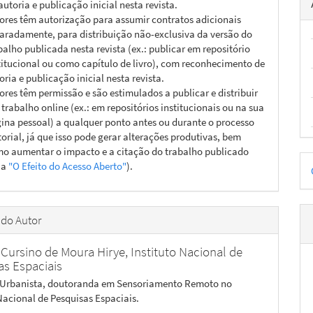
autoria e publicação inicial nesta revista.
ores têm autorização para assumir contratos adicionais
aradamente, para distribuição não-exclusiva da versão do
balho publicada nesta revista (ex.: publicar em repositório
titucional ou como capítulo de livro), com reconhecimento de
oria e publicação inicial nesta revista.
ores têm permissão e são estimulados a publicar e distribuir
 trabalho online (ex.: em repositórios institucionais ou na sua
ina pessoal) a qualquer ponto antes ou durante o processo
torial, já que isso pode gerar alterações produtivas, bem
o aumentar o impacto e a citação do trabalho publicado
D
ja
"O Efeito do Acesso Aberto"
).
p
 do Autor
Cursino de Moura Hirye,
Instituto Nacional de
as Espaciais
 Urbanista, doutoranda em Sensoriamento Remoto no
 Nacional de Pesquisas Espaciais.