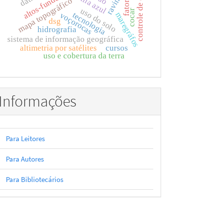
controle de qualidade
ravinas
altos-fundos
fator c
mapa topográfico
uso do solo
cocar
tecnologia
maregráfos
voçorocas
dsg
hidrografia
sistema de informação geográfica
altimetria por satélites
cursos
uso e cobertura da terra
Informações
Para Leitores
Para Autores
Para Bibliotecários