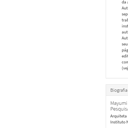
da 
Aut
sep
tra
ins
aut
Aut
seu
pág
edi
com
(ve
Biografia
Mayumi 
Pesquis
Arquiteta
Instituto