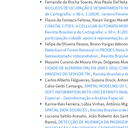
Fernanda da Rocha Soares, Ana Paula Dal'Asta
NÚCLEOS DE OCUPAÇÃO E DESMATAMENTO NO
de Cartografia: v. 66 n. 1 (2014): Janeiro/Fevere
Flavia da Fonseca Feitosa, Raian Vargas Maret
COASTAL CITIES: A CELLULAR AUTOMATA MOD
Revista Brasileira de Cartografia: v. 69 n. 8 (2
participação cidadã: apoio à representação, a
Felipe de Oliveira Passos, Bruno Vargas Adorn
Detection of Forest Removal in PRODES Mata Atl
Semiautomatic Interpretation
,
Revista Brasile
Mayumi Cursino de Moura Hirye, Diógenes Alv
CIDADE DE ALTAMIRA (PA) EM 2000 E 2010, C
IMAGENS DO SENSOR TM
,
Revista Brasileira d
Carlos Alberto Felgueiras, Suzana Druck, Anton
Celso Gerbi Camargo,
SPATIAL MODELING OF 
SOFT INFORMATION WITH UNCERTAINTY ANA
Especial – Geoinformação e Análise Espacial
Karine Reis Ferreira, Lúbia Vinhas, Antônio Mi
SPATIAL DATA SOURCES
,
Revista Brasileira de
Luciana Satiko Arasato, João Roberto dos San
Rennó,
DETECÇÃO DE MUDANÇA DA PAISAGEM 
ASSOCIAÇÃO COM VARIÁVEIS GEOMORFOMÉTR