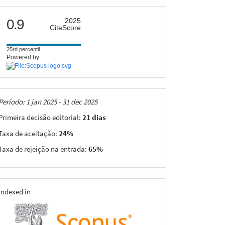
citescore
0.9
2025
CiteScore
25rd percentil
Powered by
Taxas
Período: 1 jan 2025 - 31 dec 2025
Primeira decisão editorial:
21 dias
Taxa de aceitação:
24%
Taxa de rejeição na entrada:
65%
indexing
Indexed in