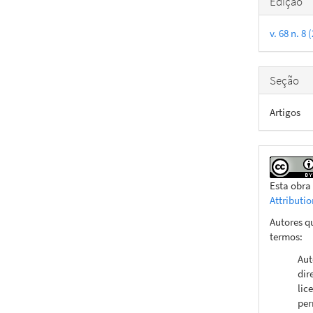
Edição
do
v. 68 n. 
artigo
Seção
Artigos
Esta obra
Attributi
Autores q
termos:
Aut
dir
lic
per