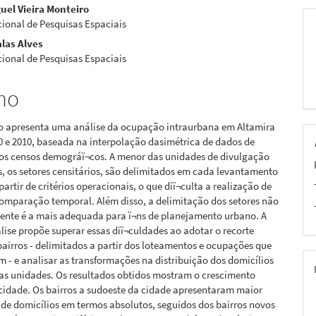
uel Vieira Monteiro
pal
cional de Pesquisas Espaciais
las Alves
cional de Pesquisas Espaciais
mo
ho apresenta uma análise da ocupação intraurbana em Altamira
0 e 2010, baseada na interpolação dasimétrica de dados de
dos censos demográï¬cos. A menor das unidades de divulgação
, os setores censitários, são delimitados em cada levantamento
partir de critérios operacionais, o que diï¬culta a realização de
comparação temporal. Além disso, a delimitação dos setores não
ente é a mais adequada para ï¬ns de planejamento urbano. A
lise propõe superar essas diï¬culdades ao adotar o recorte
bairros - delimitados a partir dos loteamentos e ocupações que
m - e analisar as transformações na distribuição dos domicílios
sas unidades. Os resultados obtidos mostram o crescimento
cidade. Os bairros a sudoeste da cidade apresentaram maior
de domicílios em termos absolutos, seguidos dos bairros novos