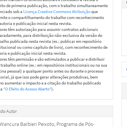
eito de primeira publicação, com o trabalho simultaneamente
enciado sob a
Licença Creative Commons Atribuição
que
mite o compartilhamento do trabalho com reconhecimento
autoria e publicação inicial nesta revista.
ores têm autorização para assumir contratos adicionais
aradamente, para distribuição não-exclusiva da versão do
balho publicada nesta revista (ex.: publicar em repositório
titucional ou como capítulo de livro), com reconhecimento de
oria e publicação inicial nesta revista.
ores têm permissão e são estimulados a publicar e distribuir
D
 trabalho online (ex.: em repositórios institucionais ou na sua
ina pessoal) a qualquer ponto antes ou durante o processo
p
torial, já que isso pode gerar alterações produtivas, bem
o aumentar o impacto e a citação do trabalho publicado
ja
"O Efeito do Acesso Aberto"
).
 do Autor
 Wancura Barbieri Peixoto,
Programa de Pós-