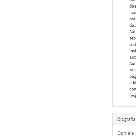
dir
lic
per
da 
Aut
sep
tra
ins
aut
Aut
seu
pág
edi
com
(ve
Biografia
Daniela