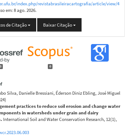
er.ufu.br/index.php/revistabrasileiracartografia/article/view/4
sso em: 8 ago. 2026.
os de Citação
Baixar Citação
3
0
bo Silva, Danielle Bressiani, Éderson Diniz Ebling, José Miguel
024)
ement practices to reduce soil erosion and change water
mponents in watersheds under grain and dairy
n.
International Soil and Water Conservation Research, 12(1),
swcr.2023.06.003