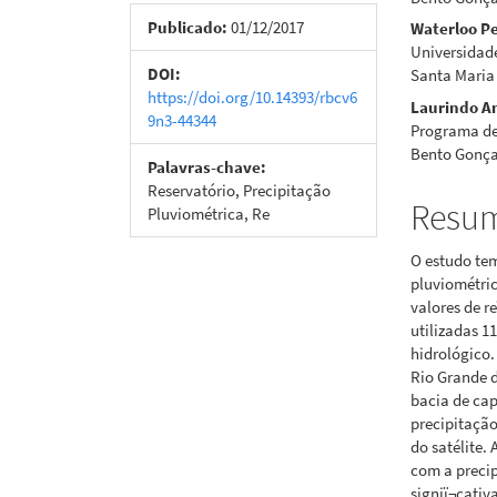
de
artigo
Publicado:
01/12/2017
Waterloo Pe
Universidad
artigos
princi
DOI:
Santa Maria 
https://doi.org/10.14393/rbcv6
Laurindo An
9n3-44344
Programa de
Bento Gonçal
Palavras-chave:
Reservatório, Precipitação
Resu
Pluviométrica, Re
O estudo tem
pluviométric
valores de r
utilizadas 
hidrológico.
Rio Grande d
bacia de cap
precipitação
do satélite.
com a precip
signiï¬cativ