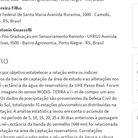
reira Filho
e Federal de Santa Maria Avenida Roraima, 1000 - Camobi,
pal
- RS, Brasil
tonio Guasselli
 Pós-Graduação em Sensoriamento Remoto - UFRGS Avenida
ves, 9500 - Bairro Agronomia, Porto Alegre - RS, Brasil
mo
 por objetivo estabelecer a relação entre os índices
os da bacia de captação da área de estudo e as alterações nos
eï¬‚ectância da água do reservatório da UHE Passo Real. Foram
11 imagens do sensor MODIS- TERRA a ï¬ m de compor um ano
 Os dados de precipitação são provenientes da Defesa Civil do
o Sul, totalizando 31 estações pluviométricas distribuídas na
tação. A análise estatística levou em conta o acúmulo de
 no período de 5, 10, 15, 20, 25 e 30 dias anteriores à passagem
 A reï¬‚ectância da banda do vermelho (648 nm) foi relacionada
itação na área de captação reservatório. Correlações
as foram veriï¬cadas entre a reï¬‚ectância da água e a chuva