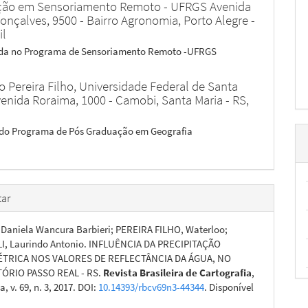
ão em Sensoriamento Remoto - UFRGS Avenida
onçalves, 9500 - Bairro Agronomia, Porto Alegre -
il
da no Programa de Sensoriamento Remoto -UFRGS
 Pereira Filho,
Universidade Federal de Santa
venida Roraima, 1000 - Camobi, Santa Maria - RS,
 do Programa de Pós Graduação em Geografia
ar
Daniela Wancura Barbieri; PEREIRA FILHO, Waterloo;
I, Laurindo Antonio. INFLUÊNCIA DA PRECIPITAÇÃO
TRICA NOS VALORES DE REFLECTÂNCIA DA ÁGUA, NO
ÓRIO PASSO REAL - RS.
Revista Brasileira de Cartografia
,
, v. 69, n. 3, 2017. DOI:
10.14393/rbcv69n3-44344
. Disponível