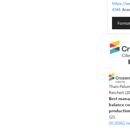
https://se
4344
. Ace
Format
Thais Palum
Reichert
(2
Best manag
balance co
productio
121.
10.1016/j.i