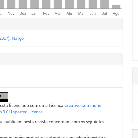
hes
 (2017): Março
 está licenciado com uma Licença
Creative Commons
on 3.0 Unported License
.
ue publicam nesta revista concordam com os seguintes
ores mantém os direitos autorais e concedem à revista o