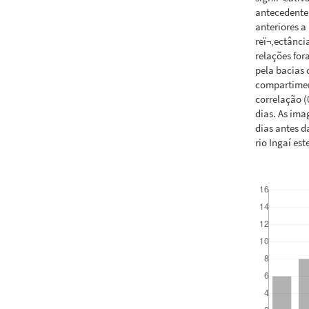
antecedente
anteriores a
reï¬‚ectância
relações for
pela bacias 
compartimen
correlação 
dias. As im
dias antes 
rio Ingaí es
Downloads