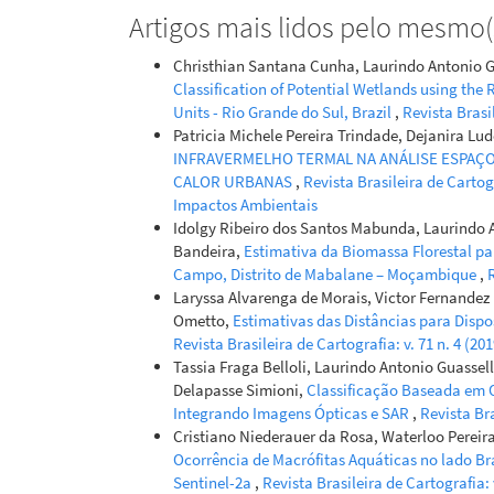
Artigos mais lidos pelo mesmo(s
Éderson Din
Christhian Santana Cunha, Laurindo Antonio Gua
Pedro Danie
Classification of Potential Wetlands using th
Jacques Agr
Units - Rio Grande do Sul, Brazil
,
Revista Brasi
Sediment a
Patricia Michele Pereira Trindade, Dejanira Lud
convergenc
INFRAVERMELHO TERMAL NA ANÁLISE ESPAÇO
subtropics
CALOR URBANAS
,
Revista Brasileira de Cartogr
10.1016/j.c
Impactos Ambientais
Idolgy Ribeiro dos Santos Mabunda, Laurindo 
Bandeira,
Estimativa da Biomassa Florestal pa
É. D. Ebling,
Campo, Distrito de Mabalane – Moçambique
,
R
Hydrosedim
Laryssa Alvarenga de Morais, Victor Fernandez
cattle gra
Ometto,
Estimativas das Distâncias para Disp
validation
Revista Brasileira de Cartografia: v. 71 n. 4 (
Technology,
Tassia Fraga Belloli, Laurindo Antonio Guassel
10.1007/s13
Delapasse Simioni,
Classificação Baseada em 
Integrando Imagens Ópticas e SAR
,
Revista Bra
Cristiano Niederauer da Rosa, Waterloo Pereira
Ocorrência de Macrófitas Aquáticas no lado Br
Sentinel-2a
,
Revista Brasileira de Cartografia: