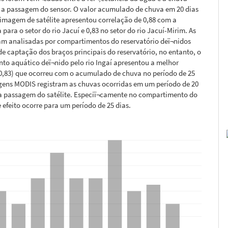
 a passagem do sensor. O valor acumulado de chuva em 20 dias
 imagem de satélite apresentou correlação de 0,88 com a
 para o setor do rio Jacuí e 0,83 no setor do rio Jacuí-Mirim. As
am analisadas por compartimentos do reservatório deï¬nidos
de captação dos braços principais do reservatório, no entanto, o
to aquático deï¬nido pelo rio Ingaí apresentou a melhor
(0,83) que ocorreu com o acumulado de chuva no período de 25
agens MODIS registram as chuvas ocorridas em um período de 20
da passagem do satélite. Especiï¬camente no compartimento do
te efeito ocorre para um período de 25 dias.