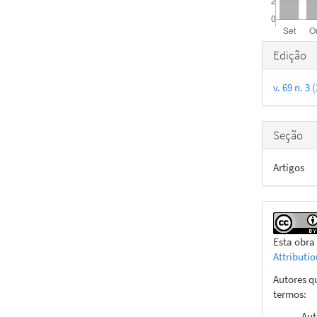
Detal
Edição
do
v. 69 n. 3
artigo
Seção
Artigos
Esta obra
Attributi
Autores q
termos:
Aut