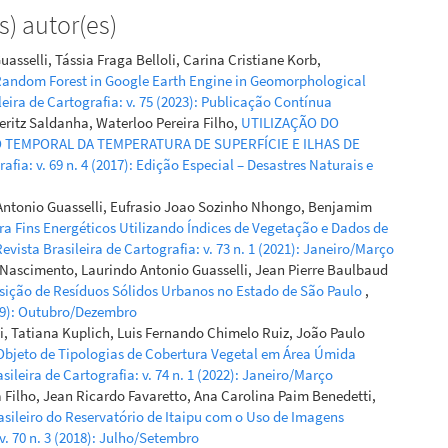
) autor(es)
iz Ebling, Franciele de Bastos, Rennan Cabral Nascimento,
sselli, Tássia Fraga Belloli, Carina Cristiane Korb,
l da Cunha Kemerich, Danilo Rheinheimer dos Santos, Yuri
e Random Forest in Google Earth Engine in Geomorphological
a Bezerra da Silva, José Miguel Reichert
(2025)
leira de Cartografia: v. 75 (2023): Publicação Contínua
pportionment in paired, small watersheds with runoff
eritz Saldanha, Waterloo Pereira Filho,
UTILIZAÇÃO DO
e from no-tillage forage and grain production in the
 TEMPORAL DA TEMPERATURA DE SUPERFÍCIE E ILHAS DE
.
CATENA, 255, 109028.
afia: v. 69 n. 4 (2017): Edição Especial – Desastres Naturais e
atena.2025.109028
Antonio Guasselli, Eufrasio Joao Sozinho Nhongo, Benjamim
ra Fins Energéticos Utilizando Índices de Vegetação e Dados de
 I. Althoff, J. M. Reichert
(2024)
evista Brasileira de Cartografia: v. 73 n. 1 (2021): Janeiro/Março
entology of paired watersheds with clayey soils under
 Nascimento, Laurindo Antonio Guasselli, Jean Pierre Baulbaud
zing and no-tillage cropping: LISEM calibration and
osição de Resíduos Sólidos Urbanos no Estado de São Paulo
,
.
International Journal of Environmental Science and
2019): Outubro/Dezembro
 21(15), 9481.
li, Tatiana Kuplich, Luis Fernando Chimelo Ruiz, João Paulo
762-024-05603-x
Objeto de Tipologias de Cobertura Vegetal em Área Úmida
sileira de Cartografia: v. 74 n. 1 (2022): Janeiro/Março
 Filho, Jean Ricardo Favaretto, Ana Carolina Paim Benedetti,
asileiro do Reservatório de Itaipu com o Uso de Imagens
 v. 70 n. 3 (2018): Julho/Setembro