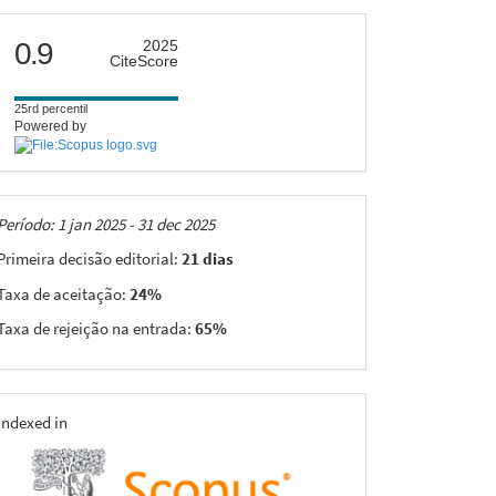
citescore
0.9
2025
CiteScore
25rd percentil
Powered by
Taxas
Período: 1 jan 2025 - 31 dec 2025
Primeira decisão editorial:
21 dias
Taxa de aceitação:
24%
Taxa de rejeição na entrada:
65%
indexing
Indexed in