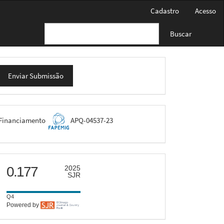
Cadastro
Acesso
Buscar
nviar
Enviar Submissão
ubmissão
FAPEMIG
Financiamento
APQ-04537-23
scimago
0.177
2025
SJR
Q4
Powered by