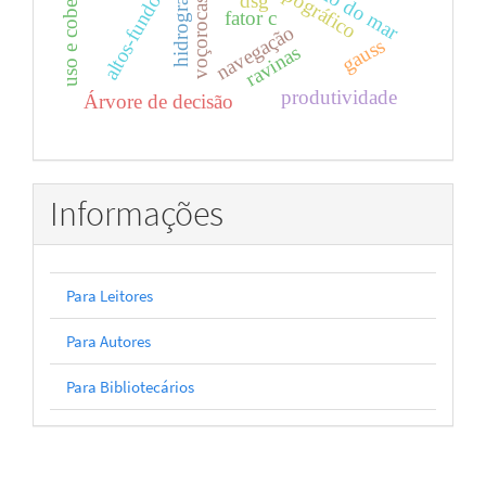
hidrografia
altos-fundos
dsg
voçorocas
fator c
navegação
gauss
ravinas
produtividade
Árvore de decisão
Informações
Para Leitores
Para Autores
Para Bibliotecários