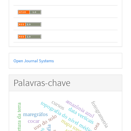
Desenvolvido
Open Journal Systems
por
Palavras-chave
amazônia azul
cursos
topografia do nível médio do mar
fotogrametria
uso e cobertura da terra
data verticais
maregráfos
uso do solo
mapa topográfico
cocar
oea