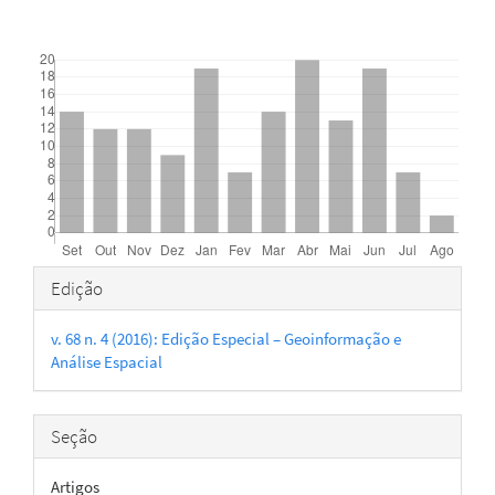
Downloads
Detalhes
Edição
do
v. 68 n. 4 (2016): Edição Especial – Geoinformação e
artigo
Análise Espacial
Seção
Artigos