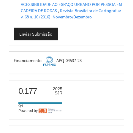
ACESSIBILIDADE AO ESPAÇO URBANO POR PESSOA EM
CADEIRA DE RODAS
,
Revista Brasileira de Cartografia:
v. 68 n. 10 (2016): Novembro/Dezembro
Enviar
Enviar Submissão
Submissão
FAPEMIG
Financiamento
APQ-04537-23
scimago
0.177
2025
SJR
Q4
Powered by