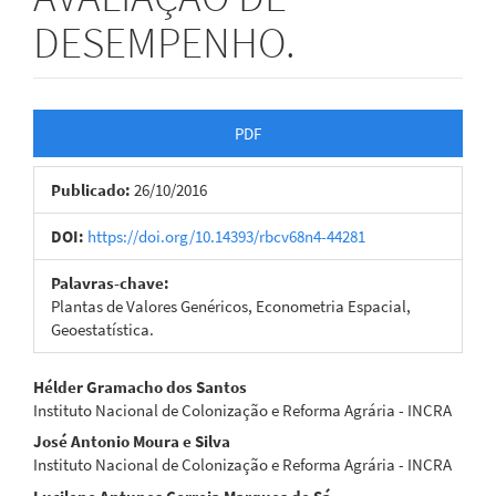
DESEMPENHO.
Barra
PDF
lateral
Publicado:
26/10/2016
de
artigos
DOI:
https://doi.org/10.14393/rbcv68n4-44281
Palavras-chave:
Plantas de Valores Genéricos, Econometria Espacial,
Geoestatística.
Conteúdo
Hélder Gramacho dos Santos
Instituto Nacional de Colonização e Reforma Agrária - INCRA
do
José Antonio Moura e Silva
artigo
Instituto Nacional de Colonização e Reforma Agrária - INCRA