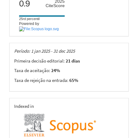
citescore
0.9
2025
CiteScore
25rd percentil
Powered by
Taxas
Período: 1 jan 2025 - 31 dec 2025
Primeira decisão editorial:
21 dias
Taxa de aceitação:
24%
Taxa de rejeição na entrada:
65%
indexing
Indexed in