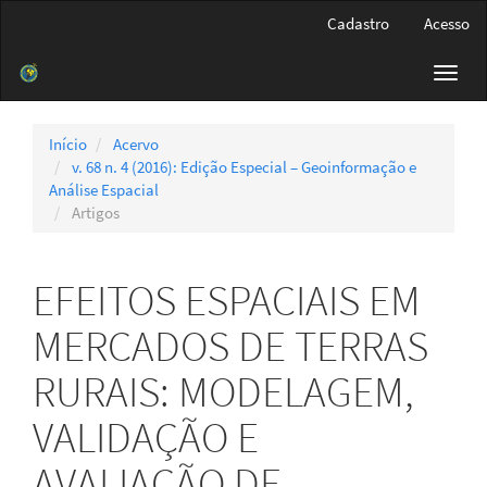
Navegação
Cadastro
Acesso
Principal
Conteúdo
Toggl
principal
navig
Barra
Lateral
Início
Acervo
v. 68 n. 4 (2016): Edição Especial – Geoinformação e
Análise Espacial
Artigos
EFEITOS ESPACIAIS EM
MERCADOS DE TERRAS
RURAIS: MODELAGEM,
VALIDAÇÃO E
AVALIAÇÃO DE