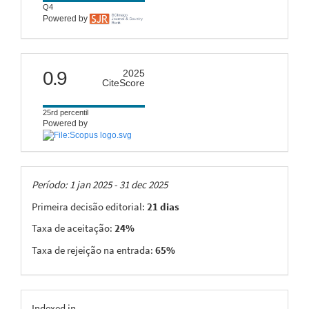
Q4
Powered by
citescore
0.9
2025
CiteScore
25rd percentil
Powered by
Taxas
Período: 1 jan 2025 - 31 dec 2025
Primeira decisão editorial:
21 dias
Taxa de aceitação:
24%
Taxa de rejeição na entrada:
65%
Indexed in