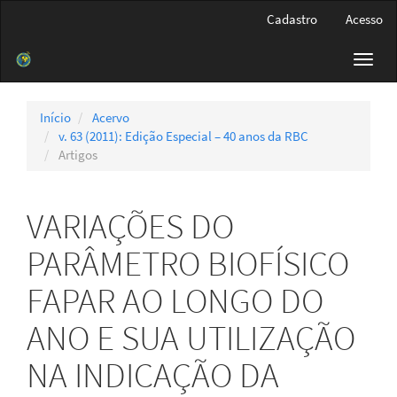
Navegação
Cadastro
Acesso
Principal
Conteúdo
Toggl
principal
navig
Barra
Lateral
Início
Acervo
v. 63 (2011): Edição Especial – 40 anos da RBC
Artigos
VARIAÇÕES DO
PARÂMETRO BIOFÍSICO
FAPAR AO LONGO DO
ANO E SUA UTILIZAÇÃO
NA INDICAÇÃO DA