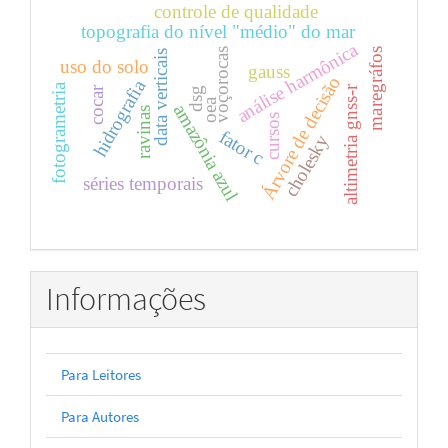
controle de qualidade
topografia do nível "médio" do mar
análise harmônica
voçorocas
maregráfos
data verticais
uso do solo
gauss
Árvore de decisão
hidrografia
fotogrametria
altimetria gnss-r
cocar
dsg
oea
amazônia azul
ravinas
cursos
fator c
cholesky
séries temporais
Informações
Para Leitores
Para Autores