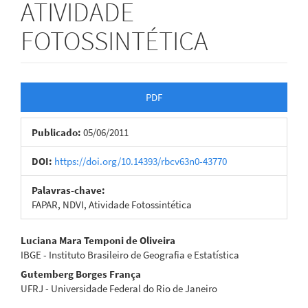
ATIVIDADE
FOTOSSINTÉTICA
Barra
PDF
lateral
Publicado:
05/06/2011
de
artigos
DOI:
https://doi.org/10.14393/rbcv63n0-43770
Palavras-chave:
FAPAR, NDVI, Atividade Fotossintética
Conteúdo
Luciana Mara Temponi de Oliveira
IBGE - Instituto Brasileiro de Geografia e Estatística
do
Gutemberg Borges França
artigo
UFRJ - Universidade Federal do Rio de Janeiro