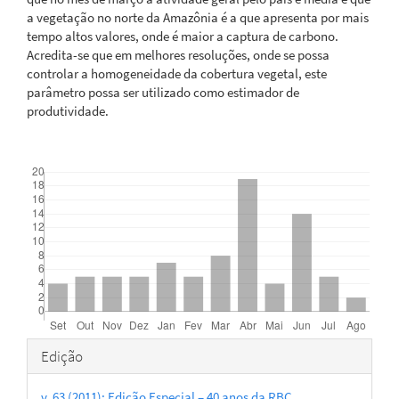
a vegetação no norte da Amazônia é a que apresenta por mais
tempo altos valores, onde é maior a captura de carbono.
Acredita-se que em melhores resoluções, onde se possa
controlar a homogeneidade da cobertura vegetal, este
parâmetro possa ser utilizado como estimador de
produtividade.
Downloads
Detalhes
Edição
do
v. 63 (2011): Edição Especial – 40 anos da RBC