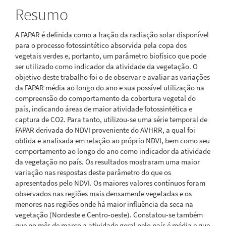
principal
Resumo
A FAPAR é definida como a fração da radiação solar disponível
para o processo fotossintético absorvida pela copa dos
vegetais verdes e, portanto, um parâmetro biofísico que pode
ser utilizado como indicador da atividade da vegetação. O
objetivo deste trabalho foi o de observar e avaliar as variações
da FAPAR média ao longo do ano e sua possível utilização na
compreensão do comportamento da cobertura vegetal do
país, indicando áreas de maior atividade fotossintética e
captura de CO2. Para tanto, utilizou-se uma série temporal de
FAPAR derivada do NDVI proveniente do AVHRR, a qual foi
obtida e analisada em relação ao próprio NDVI, bem como seu
comportamento ao longo do ano como indicador da atividade
da vegetação no país. Os resultados mostraram uma maior
variação nas respostas deste parâmetro do que os
apresentados pelo NDVI. Os maiores valores contínuos foram
observados nas regiões mais densamente vegetadas e os
menores nas regiões onde há maior influência da seca na
vegetação (Nordeste e Centro-oeste). Constatou-se também
que no mês de março a atividade geral pelo país é média e que