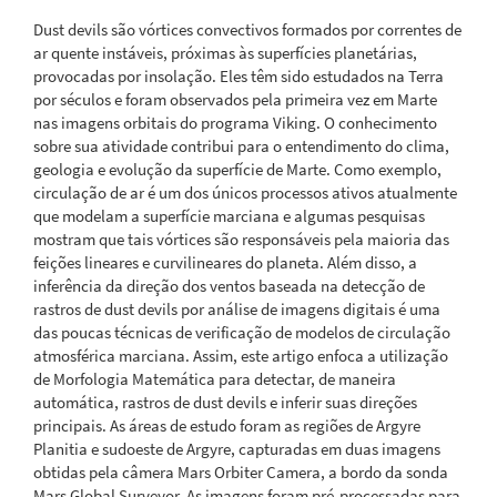
Dust devils são vórtices convectivos formados por correntes de
ar quente instáveis, próximas às superfícies planetárias,
provocadas por insolação. Eles têm sido estudados na Terra
por séculos e foram observados pela primeira vez em Marte
nas imagens orbitais do programa Viking. O conhecimento
sobre sua atividade contribui para o entendimento do clima,
geologia e evolução da superfície de Marte. Como exemplo,
circulação de ar é um dos únicos processos ativos atualmente
que modelam a superfície marciana e algumas pesquisas
mostram que tais vórtices são responsáveis pela maioria das
feições lineares e curvilineares do planeta. Além disso, a
inferência da direção dos ventos baseada na detecção de
rastros de dust devils por análise de imagens digitais é uma
das poucas técnicas de verificação de modelos de circulação
atmosférica marciana. Assim, este artigo enfoca a utilização
de Morfologia Matemática para detectar, de maneira
automática, rastros de dust devils e inferir suas direções
principais. As áreas de estudo foram as regiões de Argyre
Planitia e sudoeste de Argyre, capturadas em duas imagens
obtidas pela câmera Mars Orbiter Camera, a bordo da sonda
Mars Global Surveyor. As imagens foram pré-processadas para