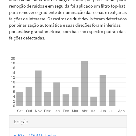
remoção de ruídos e em seguida foi aplicado um filtro top-hat
para remover o gradiente de iluminação das cenas e realçar as
feições de interesse. Os rastros de dust devils foram detectados
por binarização automática e suas direções foram inferidas
por análise granulométrica, com base no espectro padrão das
feições detectadas.
Downloads
Detalhes
Edição
do
v. 63 n. 2 (2011): Junho