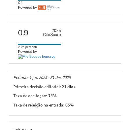
Q4
Powered by
citescore
0.9
2025
CiteScore
25rd percentil
Powered by
Taxas
Período: 1 jan 2025 - 31 dec 2025
Primeira decisão editorial:
21 dias
Taxa de aceitação:
24%
Taxa de rejeição na entrada:
65%
indexing
Indexed in