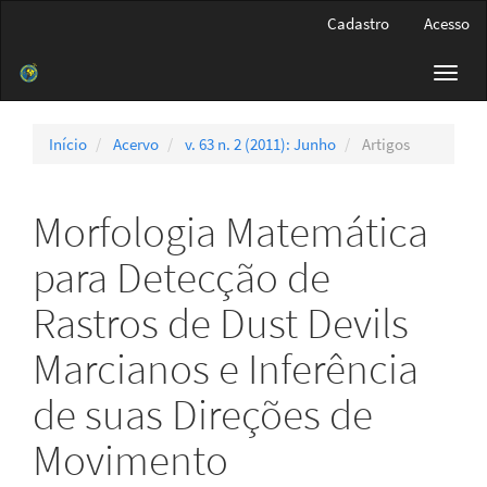
Navegação
Cadastro
Acesso
Principal
Conteúdo
Toggl
principal
navig
Barra
Lateral
Início
Acervo
v. 63 n. 2 (2011): Junho
Artigos
Morfologia Matemática
para Detecção de
Rastros de Dust Devils
Marcianos e Inferência
de suas Direções de
Movimento