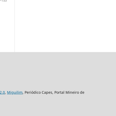
-153
2.0
,
Miguilim
, Periódico Capes, Portal Mineiro de