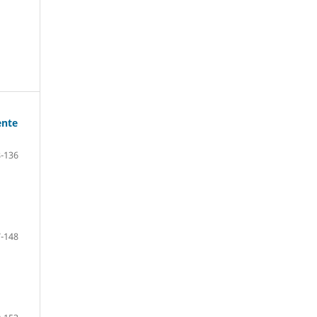
ente
-136
-148