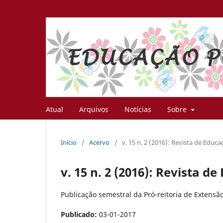
Atual
Arquivos
Notícias
Sobre
Início
/
Acervo
/
v. 15 n. 2 (2016): Revista de Educ
v. 15 n. 2 (2016): Revista d
Publicação semestral da Pró-reitoria de Extensã
Publicado:
03-01-2017