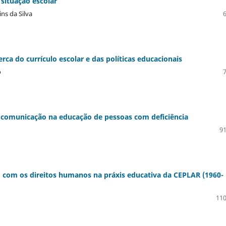
 situação escolar
ns da Silva
a do currículo escolar e das políticas educacionais
o
e comunicação na educação de pessoas com deficiência
91
o com os direitos humanos na práxis educativa da CEPLAR (1960-
110