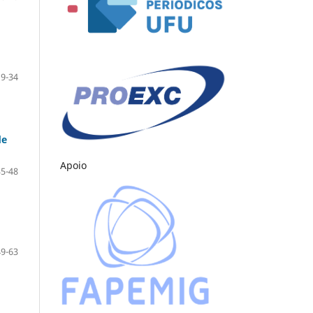
19-34
de
Apoio
35-48
49-63