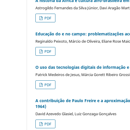
A história da Ãfrica e cultura afro-brasileira em
Astrogildo Fernandes da Silva Júnior, Davi Aragão Marti
PDF
Educação do e no campo: problematizações acerc
Reginaldo Peixoto, Márcio de Oliveira, Eliane Rose Mai
PDF
O uso das tecnologias digitais de informação 
Patrick Medeiros de Jesus, Márcia Gorett Ribeiro Grossi
PDF
A contribuição de Paulo Freire e a aproximaçã
1964)
David Azevedo Glasiel, Luiz Gonzaga Gonçalves
PDF