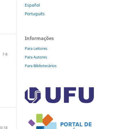
Español
Português
Informações
Para Leitores
7-8
Para Autores
Para Bibliotecários
10-18