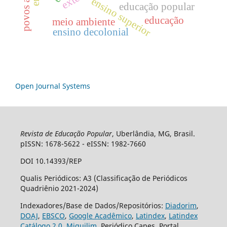
ensino superior
educação popular
educação
meio ambiente
ensino decolonial
Open Journal Systems
Revista de Educação Popular
, Uberlândia, MG, Brasil.
pISSN: 1678-5622 - eISSN: 1982-7660
DOI 10.14393/REP
Qualis Periódicos: A3 (Classificação de Periódicos
Quadriênio 2021-2024)
Indexadores/Base de Dados/Repositórios:
Diadorim
,
DOAJ
,
EBSCO
,
Google Acadêmico
,
Latindex
,
Latindex
Catálogo 2.0
,
Miguilim
, Periódico Capes, Portal