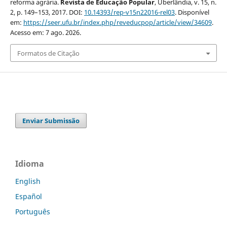
reforma agrária.
Revista de Educação Popular
, Uberlândia, v. 15, n.
2, p. 149–153, 2017. DOI:
10.14393/rep-v15n22016-rel03
. Disponível
em:
https://seer.ufu.br/index.php/reveducpop/article/view/34609
.
Acesso em: 7 ago. 2026.
Formatos de Citação
Enviar Submissão
Idioma
English
Español
Português