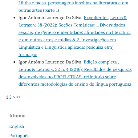
Liliths e fadas: personagens insólitas na literatura e em
outras artes (parte 1)
Igor Antônio Lourenço Da Silva,
Expediente
,
Letras &
Letras: v. 38 (2022): Seções Temáticas: 1. Diversidades
sexuais, de gênero e identidade: afinidades na literatura
e em outras artes e mídias & 2. Investigações em
Linguística e Linguística aplicada: pesquisa e(m)
formação
Igor Antônio Lourenço Da Silva,
Edição completa
,
Letras & Letras: v. 32 n. 4 (2016): Resultados de pesquisas
desenvolvidas no PROFLETRAS: refletindo sobre
diferentes metodologias de ensino de língua portuguesa
1
2
>
>>
Idioma
English
Português