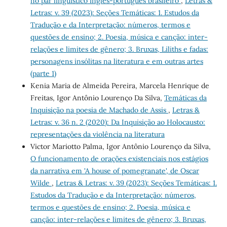
no par linguístico inglês-português brasileiro
,
Letras &
Letras: v. 39 (2023): Seções Temáticas: 1. Estudos da
Tradução e da Interpretação: números, termos e
questões de ensino; 2. Poesia, música e canção: inter-
relações e limites de gênero; 3. Bruxas, Liliths e fadas:
personagens insólitas na literatura e em outras artes
(parte 1)
Kenia Maria de Almeida Pereira, Marcela Henrique de
Freitas, Igor Antônio Lourenço Da Silva,
Temáticas da
Inquisição na poesia de Machado de Assis
,
Letras &
Letras: v. 36 n. 2 (2020): Da Inquisição ao Holocausto:
representações da violência na literatura
Victor Mariotto Palma, Igor Antônio Lourenço da Silva,
O funcionamento de orações existenciais nos estágios
da narrativa em 'A house of pomegranate', de Oscar
Wilde
,
Letras & Letras: v. 39 (2023): Seções Temáticas: 1.
Estudos da Tradução e da Interpretação: números,
termos e questões de ensino; 2. Poesia, música e
canção: inter-relações e limites de gênero; 3. Bruxas,