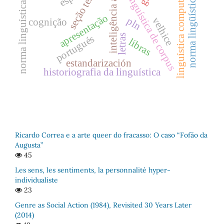
inteligência artificial
linguística computacional.
seção temática
linguística de corpus
norma lingüística
norma linguística
apresentação
pln
velhice
cognição
letras
portugués
libras
estandarización
historiografia da linguística
Ricardo Correa e a arte queer do fracasso: O caso “Fofão da
Augusta”
45
Les sens, les sentiments, la personnalité hyper-
individualiste
23
Genre as Social Action (1984), Revisited 30 Years Later
(2014)