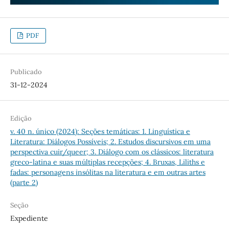
PDF
Publicado
31-12-2024
Edição
v. 40 n. único (2024): Seções temáticas: 1. Linguística e
Literatura: Diálogos Possíveis; 2. Estudos discursivos em uma
perspectiva cuir/queer; 3. Diálogo com os clássicos: literatura
greco-latina e suas múltiplas recepções; 4. Bruxas, Liliths e
fadas: personagens insólitas na literatura e em outras artes
(parte 2)
Seção
Expediente