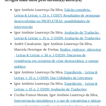
Igor Antônio Lourenço Da Silva,
Edição completa
,
Letras & Letras: v. 33 n. 1 (2017): Resultados de pesquisas
desenvolvidas no PROFLETRAS: possibilidades de
intervenção
Igor Antônio Lourenço Da Silva,
Avaliação de Tradução
,
Letras & Letras: v. 35 n. 2 (2019): Avaliação de Traduções
André Cavalcante, Igor Antônio Lourenço Da Silva,
Marcela Henrique de Freitas,
Bodies, violence, silencing
,
Letras & Letras: v. 36 n. 1 (2020): Discursos de
resistência em cenários de crise democrática: o campo
político
Igor Antônio Lourenço Da Silva,
Expediente
,
Letras &
Letras: v. 35 n. 1 (2019): Das Utilidades da Literatura
Igor Antônio Lourenço Da Silva,
Expediente
,
Letras &
Letras: v. 35 n. 2 (2019): Avaliação de Traduções
Cecília Franco Morais, Igor Antônio Lourenço da Silva,
Interpretação simultânea e o uso de estratégias e táticas