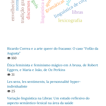
tradição gramatical
envelhecimento
linguística de corpus
pln
gramáticas
discursos
libras
lexicografia
Ricardo Correa e a arte queer do fracasso: O caso “Fofão da
Augusta”
160
Ética feminista e feminismo mágico em A bruxa, de Robert
Eggers, e Maria e João, de Oz Perkins
31
Les sens, les sentiments, la personnalité hyper-
individualiste
25
Variação linguística na Libras: Um estudo reflexivo do
aspecto semântico-lexical na área da saúde