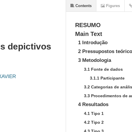
Contents
Figures
RESUMO
Main Text
1 Introdução
is depictivos
2 Pressupostos teóric
3 Metodologia
3.1 Fonte de dados
 XAVIER
3.1.1 Participante
3.2 Categorias de análi
3.3 Procedimentos de a
4 Resultados
4.1 Tipo 1
4.2 Tipo 2
4.3 Tipo 3