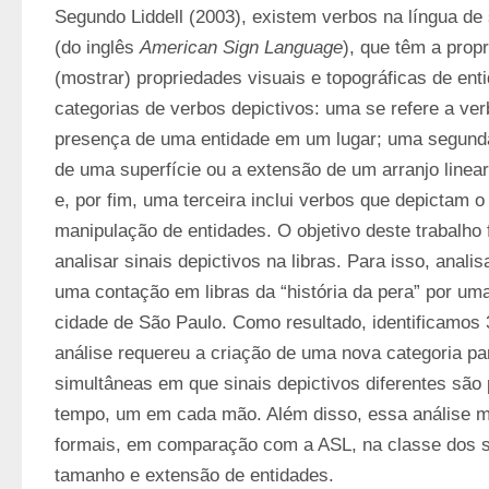
Segundo Liddell (2003), existem verbos na língua de 
(do inglês 
American Sign Language
), que têm a propr
(mostrar) propriedades visuais e topográficas de entid
categorias de verbos depictivos: uma se refere a ver
presença de uma entidade em um lugar; uma segunda,
de uma superfície ou a extensão de um arranjo linear 
e, por fim, uma terceira inclui verbos que depictam o
manipulação de entidades. O objetivo deste trabalho fo
analisar sinais depictivos na libras. Para isso, anal
uma contação em libras da “história da pera” por uma
cidade de São Paulo. Como resultado, identificamos 3
análise requereu a criação de uma nova categoria par
simultâneas em que sinais depictivos diferentes são
tempo, um em cada mão. Além disso, essa análise mo
formais, em comparação com a ASL, na classe dos si
tamanho e extensão de entidades.