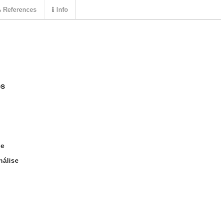
References
Info
os
se
nálise