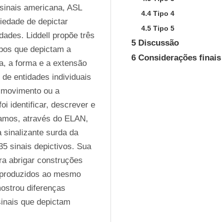
sinais
americana, ASL 
4.4 Tipo 4
iedade de depictar 
4.5 Tipo 5
ades. Liddell propõe três 
5 Discussão
bos que depictam a 
6 Considerações finais
 a forma e a extensão 
de entidades individuais 
 movimento ou a 
i identificar, descrever e 
isamos, através do ELAN, 
 sinalizante surda da 
5 sinais depictivos. Sua 
a abrigar construções 
 produzidos ao mesmo 
strou diferenças 
nais que depictam 