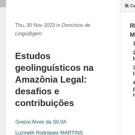
Co
Thu, 30 Nov 2023 in
Domínios de
R
Lingu@gem
M
Estudos
geolinguísticos na
Amazônia Legal:
desafios e
contribuições
Greize Alves da SILVA
Luzineth Rodrigues MARTINS