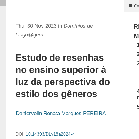
Co
Thu, 30 Nov 2023 in
Domínios de
R
Lingu@gem
M
Estudo de resenhas
no ensino superior à
luz da perspectiva do
estilo dos gêneros
Daniervelin Renata Marques PEREIRA
DOI:
10.14393/DLv18a2024-4