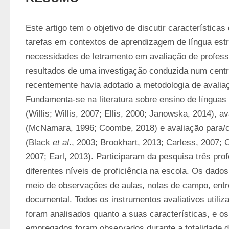
Este artigo tem o objetivo de discutir característica
tarefas em contextos de aprendizagem de língua estran
necessidades de letramento em avaliação de professor
resultados de uma investigação conduzida num centro
recentemente havia adotado a metodologia de avaliaçã
Fundamenta-se na literatura sobre ensino de línguas
(Willis; Willis, 2007; Ellis, 2000; Janowska, 2014), 
(McNamara, 1996; Coombe, 2018) e avaliação para/
(Black 
et al
., 2003; Brookhart, 2013; Carless, 2007; 
2007; Earl, 2013). Participaram da pesquisa três pro
diferentes níveis de proficiência na escola. Os dados
meio de observações de aulas, notas de campo, entre
documental. Todos os instrumentos avaliativos utiliza
foram analisados quanto a suas características, e os
empregados foram observados durante a totalidade da