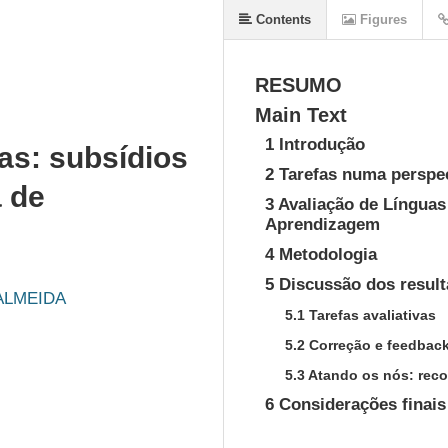
Contents
Figures
RESUMO
Main Text
1 Introdução
as: subsídios
2 Tarefas numa perspe
 de
3 Avaliação de Língua
Aprendizagem
4 Metodologia
5 Discussão dos resul
ALMEIDA
5.1 Tarefas avaliativas
5.2 Correção e feedbac
5.3 Atando os nós: rec
6 Considerações finais