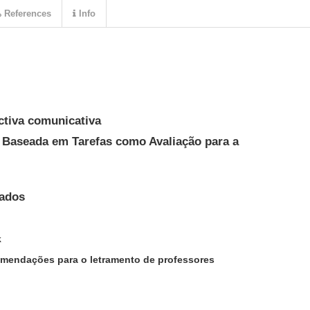
References
Info
ctiva comunicativa
s Baseada em Tarefas como Avaliação para a
tados
k
omendações para o letramento de professores