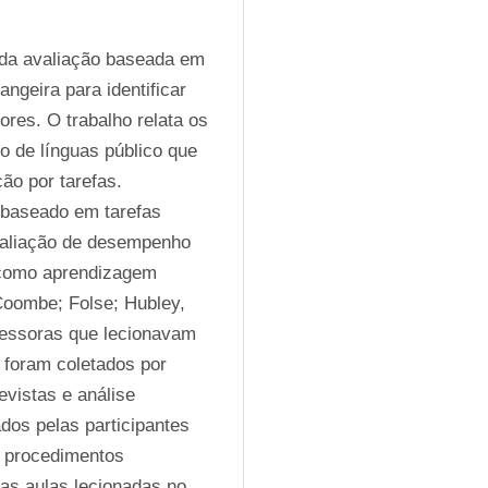
s da avaliação baseada em 
geira para identificar 
es. O trabalho relata os 
 de línguas público que 
o por tarefas. 
 baseado em tarefas 
avaliação de desempenho 
como aprendizagem 
Coombe; Folse; Hubley, 
fessoras que lecionavam 
 foram coletados por 
vistas e análise 
dos pelas participantes 
 procedimentos 
s aulas lecionadas no 