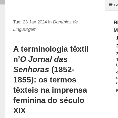
Co
Tue, 23 Jan 2024 in
Domínios de
R
Lingu@gem
M
A terminologia têxtil
n’
O Jornal das
Senhoras
(1852-
1855): os termos
têxteis na imprensa
feminina do século
XIX