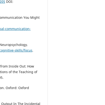
205
DOI:
 Communication You Might
bal-communication-
– Neuropsychology.
ognitive-skills/focus
.
 from Inside Out: How
tions of the Teaching of
05.
ion. Oxford: Oxford
d Output In The Incidental