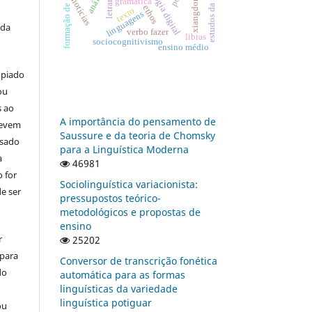
formação de intérpretes
tecnologia digital
xiangdong li
anáfora
gramática
notícias
ethos
texto
linguagens
 da
verbo fazer
libras
sociocognitivismo
ensino médio
opiado
ou
s ao
A importância do pensamento de
devem
Saussure e da teoria de Chomsky
usado
para a Linguística Moderna
a
46981
 for
Sociolinguística variacionista:
e ser
pressupostos teórico-
metodológicos e propostas de
ensino
r
25202
 para
Conversor de transcrição fonética
do
automática para as formas
linguísticas da variedade
linguística potiguar
ou