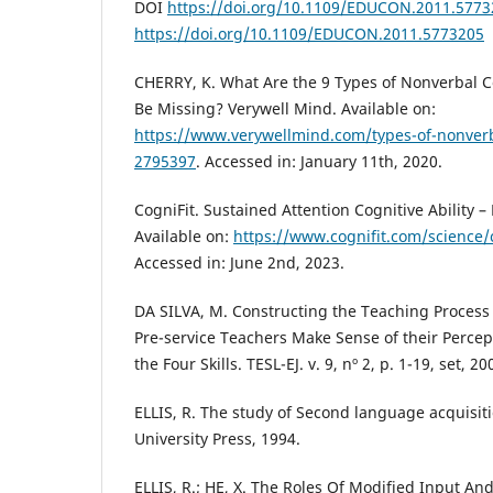
DOI
https://doi.org/10.1109/EDUCON.2011.5773
https://doi.org/10.1109/EDUCON.2011.5773205
CHERRY, K. What Are the 9 Types of Nonverbal
Be Missing? Verywell Mind. Available on:
https://www.verywellmind.com/types-of-nonver
2795397
. Accessed in: January 11th, 2020.
CogniFit. Sustained Attention Cognitive Ability 
Available on:
https://www.cognifit.com/science/c
Accessed in: June 2nd, 2023.
DA SILVA, M. Constructing the Teaching Process
Pre-service Teachers Make Sense of their Percep
the Four Skills. TESL-EJ. v. 9, nº 2, p. 1-19, set, 20
ELLIS, R. The study of Second language acquisit
University Press, 1994.
ELLIS, R.; HE, X. The Roles Of Modified Input An