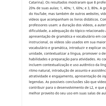
Catarina). Os resultados mostraram que 8 prof
20% de suas aulas; 1, 40%; 1, 60%; e 3, 80%. A 
do
YouTube
, mas também de outros
websites
, ví
vídeos que acompanham os livros didáticos. Como
professores usam: a duração dos vídeos, a auten
dificuldade, a adequação do tópico relacionado 
apresentação de gramática e vocabulário em con
instrucional, os vídeos são usados em sua maior
vocabulário e gramática, introduzir e explicar o
unidade, contextualizar a língua, promover o d
habilidades e preparação para atividades. As co
incluem contextualização e uso autêntico da lín
ritmo natural, introdução de assunto e assistênc
atratividade e engajamento, apresentação de
in
legendas. As possíveis conclusões são que víde
contribuir para o desenvolvimento de L2, e que 
melhor proveito do seu uso em suas salas de aul