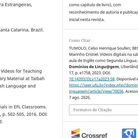
ra Estrangeiras,
como capítulo de livro), com
reconhecimento de autoria e publica
inicial nesta revista.
anta Catarina, Brazil.
Como Citar
TUMOLO, Celso Henrique Soufen; BE
Marinho Cristiel. Vídeos digitais na sa
aula de Inglês como Segunda Língua.
Domínios de Lingu@gem
, Uberlândi
 Videos for Teaching
17, p. e1758, 2023. DOI:
ry Material at Taibah
10.14393/DLv17a2023-58
. Disponível
https://seer.ufu.br/index.php/domin
glish Language and
inguagem/article/view/70036
. Acess
7 ago. 2026.
ials in EFL Classrooms.
Formatos de Citação
, p. 502-505, 2016. DOI
I: