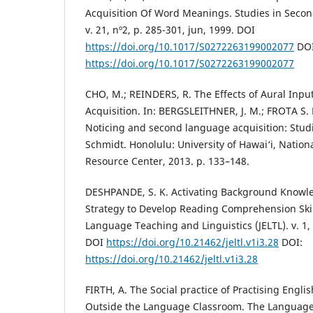
Acquisition Of Word Meanings. Studies in Secon
v. 21, nº2, p. 285-301, jun, 1999. DOI
https://doi.org/10.1017/S0272263199002077
DOI
https://doi.org/10.1017/S0272263199002077
CHO, M.; REINDERS, R. The Effects of Aural Inp
Acquisition. In: BERGSLEITHNER, J. M.; FROTA S. N
Noticing and second language acquisition: Studi
Schmidt. Honolulu: University of Hawai‘i, Natio
Resource Center, 2013. p. 133–148.
DESHPANDE, S. K. Activating Background Knowle
Strategy to Develop Reading Comprehension Skill
Language Teaching and Linguistics (JELTL). v. 1, 
DOI
https://doi.org/10.21462/jeltl.v1i3.28
DOI:
https://doi.org/10.21462/jeltl.v1i3.28
FIRTH, A. The Social practice of Practising Engl
Outside the Language Classroom. The Language