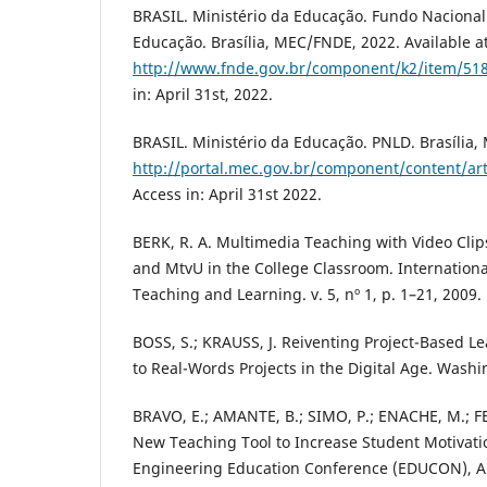
BRASIL. Ministério da Educação. Fundo Naciona
Educação. Brasília, MEC/FNDE, 2022. Available at
http://www.fnde.gov.br/component/k2/item/51
in: April 31st, 2022.
BRASIL. Ministério da Educação. PNLD. Brasília, 
http://portal.mec.gov.br/component/content/art
Access in: April 31st 2022.
BERK, R. A. Multimedia Teaching with Video Clip
and MtvU in the College Classroom. Internationa
Teaching and Learning. v. 5, nº 1, p. 1–21, 2009.
BOSS, S.; KRAUSS, J. Reiventing Project-Based Le
to Real-Words Projects in the Digital Age. Washi
BRAVO, E.; AMANTE, B.; SIMO, P.; ENACHE, M.; F
New Teaching Tool to Increase Student Motivati
Engineering Education Conference (EDUCON), A