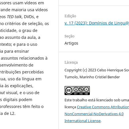
essores usam vídeos em
grande maioria usa vídeos
Edição
deos
TED talk
, DVDs, e
v. 17 (2023): Domínios de Ling
 critérios de seleção, os
ticidade, o grau de
Seção
ao assunto da aula, a
Artigos
texto; e para o uso
ia para ensinar
s assuntos relacionados à
Licença
esenvolvimento de
Copyright (c) 2023 Celso Henrique S
ntribuições percebidas
Tumolo, Marinho Cristiel Bender
gua, uso da língua em
ia às explicações,
put
visual, e o uso de
os digitais podem
Este trabalho está licenciado sob um
professores têm feito o
licença
Creative Commons Attribution
a de L2.
NonCommercial-NoDerivatives 4.0
International License
.