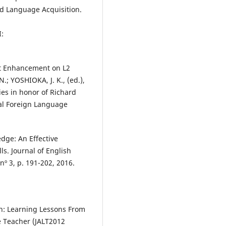
d Language Acquisition.
:
ut Enhancement on L2
.; YOSHIOKA, J. K., (ed.),
es in honor of Richard
nal Foreign Language
dge: An Effective
s. Journal of English
nº 3, p. 191-202, 2016.
ish: Learning Lessons From
 Teacher (JALT2012