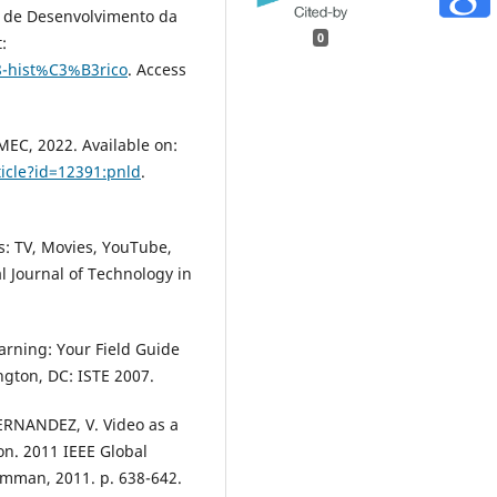
l de Desenvolvimento da
0
:
8-hist%C3%B3rico
. Access
MEC, 2022. Available on:
icle?id=12391:pnld
.
s: TV, Movies, YouTube,
l Journal of Technology in
arning: Your Field Guide
ngton, DC: ISTE 2007.
ERNANDEZ, V. Video as a
on. 2011 IEEE Global
mman, 2011. p. 638-642.