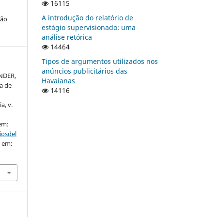
16115
A introdução do relatório de
ção
estágio supervisionado: uma
análise retórica
14464
Tipos de argumentos utilizados nos
anúncios publicitários das
NDER,
Havaianas
la de
14116
a, v.
 em:
iosdel
o em: