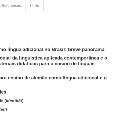
References
Info
mo língua adicional no Brasil: breve panorama
lonial da linguística aplicada contemporânea e o
eriais didáticos para o ensino de línguas
para ensino de alemão como língua adicional e o
des
de (
Identität
)
Zeit
)