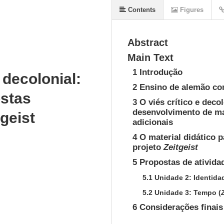
Contents
Figures
Abstract
Main Text
1 Introdução
decolonial:
2 Ensino de alemão co
stas
3 O viés crítico e deco
desenvolvimento de mat
tgeist
adicionais
4 O material didático 
projeto
Zeitgeist
5 Propostas de ativida
5.1 Unidade 2: Identida
5.2 Unidade 3: Tempo (
6 Considerações finais