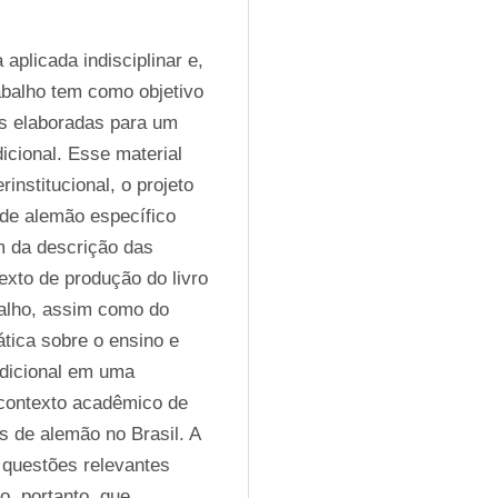
licada indisciplinar e, 
abalho tem como objetivo 
es elaboradas para um 
cional. Esse material 
vem sendo desenvolvido no âmbito de um projeto interinstitucional, o projeto 
 de alemão específico 
 da descrição das 
xto de produção do livro 
balho, assim como do 
ática sobre o ensino e 
dicional em uma 
 contexto acadêmico de 
 de alemão no Brasil. A 
 questões relevantes 
, portanto, que 