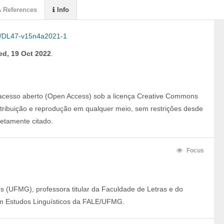
References
Info
/DL47-v15n4a2021-1
d, 19 Oct 2022
.
 acesso aberto (Open Access) sob a licença Creative Commons 
istribuição e reprodução em qualquer meio, sem restrições desde 
retamente citado.
Focus
s (UFMG), professora titular da Faculdade de Letras e do
 Estudos Linguísticos da FALE/UFMG.