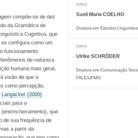
Author
Sueli Maria COELHO
uagem
 compõe-se de dez 
ndo da Gramática de 
Doutora em Estudos Linguísti
nguística Cognitiva, que 
 se configura como um 
Author
o funcionamento 
Ulrike SCHRÖDER
m fenômenos de natureza 
ição humana mais geral, 
Doutora em Comunicação Social
 visão de que a 
FALE/UFMG.
is como percepção, 
 
Langacker (2000)
iais para o 
 (entrincheiramento), que 
 de sua frequência de 
as a partir da 
omparação
, que tem como 