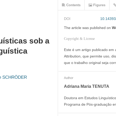
Contents
Figures
DOI
10.14393
The article was
published on
We
ísticas sob a
Copyright & License
guística
Este é um artigo publicado em
Attribution, que permite uso, d
que o trabalho original seja cor
ke SCHRÖDER
Author
Adriana Maria TENUTA
Doutora em Estudos Linguístico
Programa de Pós-graduação em