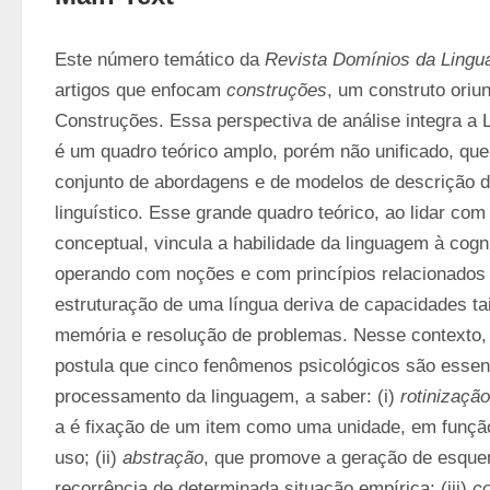
Este número temático da 
Revista Domínios da Ling
artigos que enfocam 
construções
, um construto oriu
Construções. Essa perspectiva de análise integra a Li
é um quadro teórico amplo, porém não unificado, que
conjunto de abordagens e de modelos de descrição d
linguístico. Esse grande quadro teórico, ao lidar co
conceptual, vincula a habilidade da linguagem à cogn
operando com noções e com princípios relacionados à
estruturação de uma língua deriva de capacidades ta
memória e resolução de problemas. Nesse contexto,
postula que cinco fenômenos psicológicos são essenc
processamento da linguagem, a saber: (i) 
rotinização
a é fixação de um item como uma unidade, em função
uso; (ii) 
abstração
, que promove a geração de esquem
recorrência de determinada situação empírica; (iii) 
c