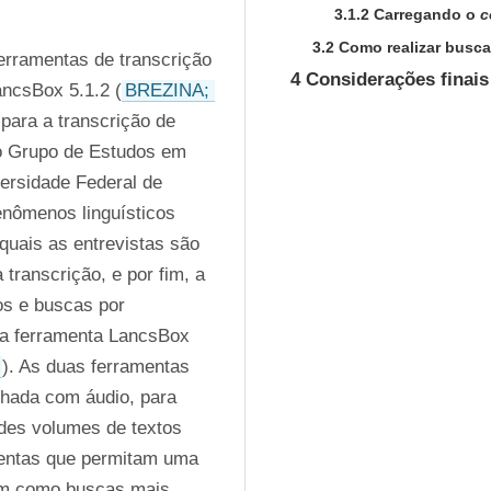
3.1.2 Carregando o
c
3.2 Como realizar busc
rramentas de transcrição 
4 Considerações finais
ancsBox 5.1.2 (
BREZINA; 
para a transcrição de 
do Grupo de Estudos em 
rsidade Federal de 
nômenos linguísticos 
quais as entrevistas são 
transcrição, e por fim, a 
s e buscas por 
 a ferramenta LancsBox 
). As duas ferramentas 
nhada com áudio, para 
es volumes de textos 
mentas que permitam uma 
em como buscas mais 