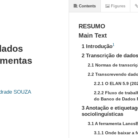
Contents
Figures
RESUMO
Main Text
1
1 Introdução
dados
2 Transcrição de dados
ramentas
2.1 Normas de transcri
2.2 Transcrevendo dad
2.2.1 O ELAN 5.9 (20
ndrade SOUZA
2.2.2 Fluxo de traba
do Banco de Dados 
3 Anotação e etiquetag
sociolinguísticas
3.1 A ferramenta LancsB
3.1.1 Onde baixar a 