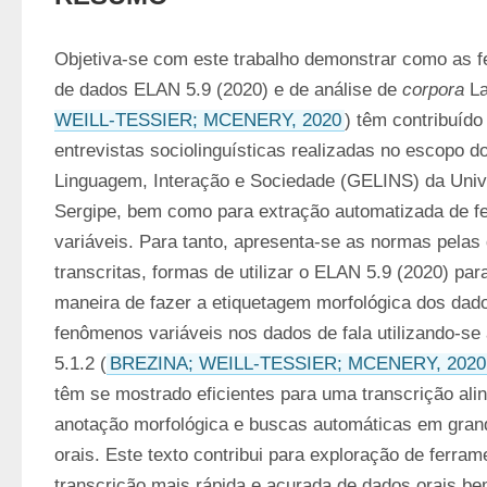
Objetiva-se com este trabalho demonstrar como as fe
de dados ELAN 5.9 (2020) e de análise de 
corpora
 L
WEILL-TESSIER; MCENERY, 2020
) têm contribuído 
entrevistas sociolinguísticas realizadas no escopo 
Linguagem, Interação e Sociedade (GELINS) da Unive
Sergipe, bem como para extração automatizada de fe
variáveis. Para tanto, apresenta-se as normas pelas 
transcritas, formas de utilizar o ELAN 5.9 (2020) para 
maneira de fazer a etiquetagem morfológica dos dado
fenômenos variáveis nos dados de fala utilizando-se
5.1.2 (
BREZINA; WEILL-TESSIER; MCENERY, 2020
têm se mostrado eficientes para uma transcrição ali
anotação morfológica e buscas automáticas em grand
orais. Este texto contribui para exploração de ferra
transcrição mais rápida e acurada de dados orais b