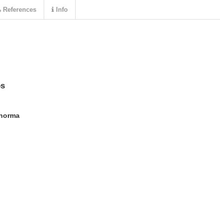
References
Info
os
 norma