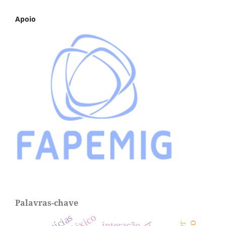
Apoio
Palavras-chave
léxico
notícias