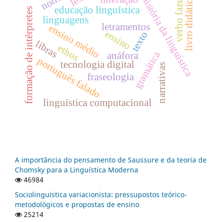
livro didático
história da linguística
interação
verbo fazer
educação linguística
formação de intérpretes
linguagens
letramentos
ensino médio
ensino
texto
libras
ethos
gramática
anáfora
português falado
tecnologia digital
narrativas
fraseologia
linguística computacional
A importância do pensamento de Saussure e da teoria de
Chomsky para a Linguística Moderna
46984
Sociolinguística variacionista: pressupostos teórico-
metodológicos e propostas de ensino
25214