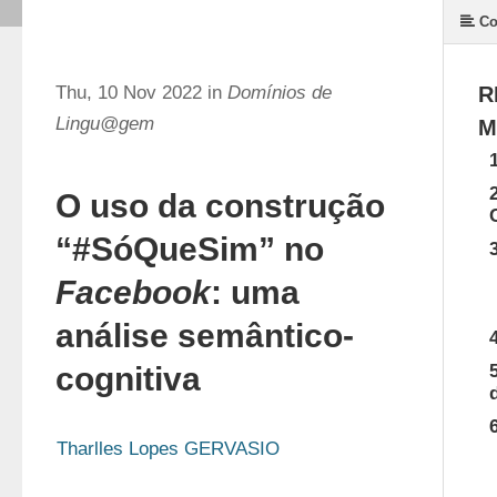
Co
Thu, 10 Nov 2022 in
Domínios de
R
Lingu@gem
M
O uso da construção
“#SóQueSim” no
Facebook
: uma
análise semântico-
cognitiva
Tharlles Lopes GERVASIO